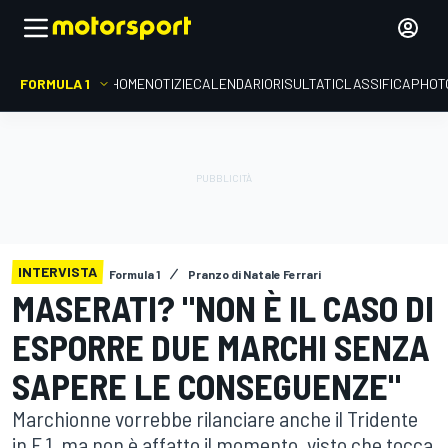
FORMULA 1
HOME
NOTIZIE
CALENDARIO
RISULTATI
CLASSIFICA
PHOT
INTERVISTA
Formula 1
Pranzo di Natale Ferrari
MASERATI? "NON È IL CASO DI
ESPORRE DUE MARCHI SENZA
SAPERE LE CONSEGUENZE"
Marchionne vorrebbe rilanciare anche il Tridente
in F.1, ma non è affatto il momento, visto che tocca