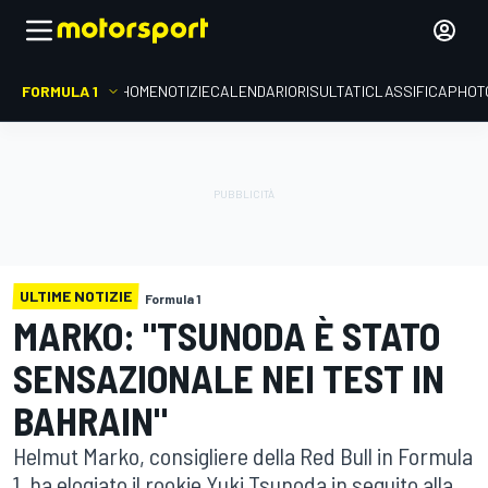
FORMULA 1
HOME
NOTIZIE
CALENDARIO
RISULTATI
CLASSIFICA
PHOT
ULTIME NOTIZIE
Formula 1
MARKO: "TSUNODA È STATO
SENSAZIONALE NEI TEST IN
BAHRAIN"
Helmut Marko, consigliere della Red Bull in Formula
1, ha elogiato il rookie Yuki Tsunoda in seguito alla