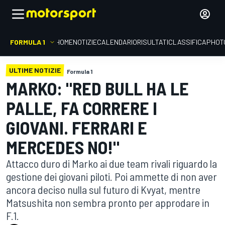
FORMULA 1
HOME
NOTIZIE
CALENDARIO
RISULTATI
CLASSIFICA
PHOT
ULTIME NOTIZIE
Formula 1
MARKO: "RED BULL HA LE
PALLE, FA CORRERE I
GIOVANI. FERRARI E
MERCEDES NO!"
Attacco duro di Marko ai due team rivali riguardo la
gestione dei giovani piloti. Poi ammette di non aver
ancora deciso nulla sul futuro di Kvyat, mentre
Matsushita non sembra pronto per approdare in
F.1.