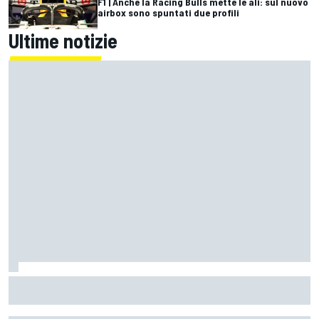
F1 | Anche la Racing Bulls mette le ali: sul nuovo
airbox sono spuntati due profili
Ultime notizie
La Ferrari meno potente è anche la più divertente?