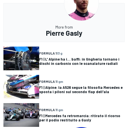
More from
Pierre Gasly
FORMULA 1
13 g
F1 | L' Alpine ha i... baffi: in Ungheria tornano i
dischi in carbonio con le scanalature radiali
FORMULA 1
1 gm
F1 | Alpine: la A526 segue la filosofia Mercedes e
sposta i piloni sul secondo flap dell'ala
FORMULA 1
1 gm
F1 | Mercedes fa retromarcia: ritirato il ricorso
per il podio restituito a Gasly