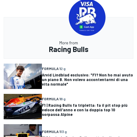
More from
Racing Bulls
FORMULA 1
2 g
Arvid Lindblad esclusivo: "F1? Non ho mai avuto
un piano B. Non volevo accontentarmi di una
vita normale"
FORMULA 1
8 g
F1 | Racing Bulls fa tripletta: fa il pit stop più
veloce dell'anno e con la doppia top 10
sorpassa Alpine
FORMULA 1
13 g