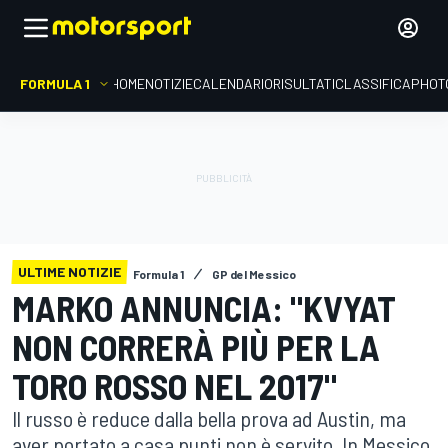
FORMULA 1
HOME
NOTIZIE
CALENDARIO
RISULTATI
CLASSIFICA
PHOT
ULTIME NOTIZIE
Formula 1
GP del Messico
MARKO ANNUNCIA: "KVYAT
NON CORRERÀ PIÙ PER LA
TORO ROSSO NEL 2017"
Il russo è reduce dalla bella prova ad Austin, ma
aver portato a casa punti non è servito. In Messico