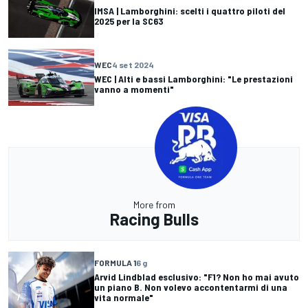
IMSA | Lamborghini: scelti i quattro piloti del
2025 per la SC63
WEC
4 set 2024
WEC | Alti e bassi Lamborghini: "Le prestazioni
vanno a momenti"
More from
Racing Bulls
FORMULA 1
6 g
Arvid Lindblad esclusivo: "F1? Non ho mai avuto
un piano B. Non volevo accontentarmi di una
vita normale"