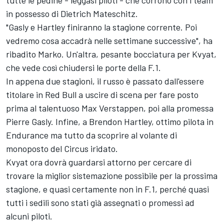
tutte le pedine - leggasi piloti - che corrono con i team
in possesso di Dietrich Mateschitz.
"Gasly e Hartley finiranno la stagione corrente. Poi
vedremo cosa accadrà nelle settimane successive", ha
ribadito Marko. Un'altra, pesante bocciatura per Kvyat,
che vede così chiudersi le porte della F.1.
In appena due stagioni, il russo è passato dall'essere
titolare in Red Bull a uscire di scena per fare posto
prima al talentuoso Max Verstappen, poi alla promessa
Pierre Gasly. Infine, a Brendon Hartley, ottimo pilota in
Endurance ma tutto da scoprire al volante di
monoposto del Circus iridato.
Kvyat ora dovrà guardarsi attorno per cercare di
trovare la miglior sistemazione possibile per la prossima
stagione, e quasi certamente non in F.1, perché quasi
tutti i sedili sono stati già assegnati o promessi ad
alcuni piloti.