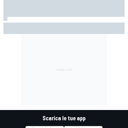
MotoGP | Acosta: "La gomma posteriore media ci aiuterà
domani perché penalizzerà gli altri"
Scarica le tue app