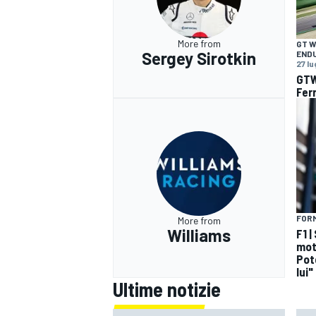
More from
GT 
Sergey Sirotkin
END
27 l
GTW
Ferr
FORM
More from
Williams
F1 |
mot
Pot
lui"
Ultime notizie