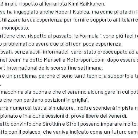
3 in più rispetto al ferrarista Kimi Raikkonen.
ove ha ingaggiato anche Robert Kubica, ma come pilota di r
 utilizzare la sua esperienza per fornire supporto ai titolari 
la monoposto.
ritiene che, rispetto al passato, le Formula 1 sono più facili
o problematico avere due piloti con poca esperienza.
assati, senza ausili informatici, sarei stato preoccupato ad
i nel team" ha detto Mansell a Motorsport.com, dopo essere 
rt International dello scorso fine settimana.
 è un problema, perché ci sono tanti tecnici a supporto e 
.
 macchina sia buona e che ci saranno alcune gare in cui po
ro che non perdano posizioni in griglia".
rà numerosi test al simulatore, inoltre scenderà in pista n
ionato e in alcune sessioni di prove libere del venerdì.
detto convinto che Sirotkin e Stroll possano imparare molto
tto con il polacco, che veniva indicato come un futuro cam