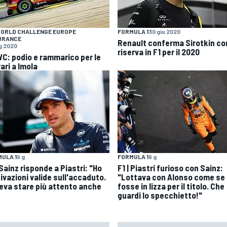
WORLD CHALLENGE EUROPE
FORMULA 1
30 giu 2020
URANCE
Renault conferma Sirotkin c
ug 2020
riserva in F1 per il 2020
C: podio e rammarico per le
ari a Imola
ULA 1
9 g
FORMULA 1
9 g
 Sainz risponde a Piastri: "Ho
F1 | Piastri furioso con Sainz:
ivazioni valide sull'accaduto.
"Lottava con Alonso come se
eva stare più attento anche
fosse in lizza per il titolo. Che
guardi lo specchietto!"