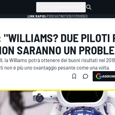
TUTTI I CAMPIONATI
LINK RAPIDI:
PODCAST
NOTIZIE
FOTO
VIDEO
 "WILLIAMS? DUE PILOTI
NON SARANNO UN PROBLE
, la Williams potrà ottenere dei buoni risultati nel 201
loti non è più uno svantaggio pesante come una volta.
AGGIUNG