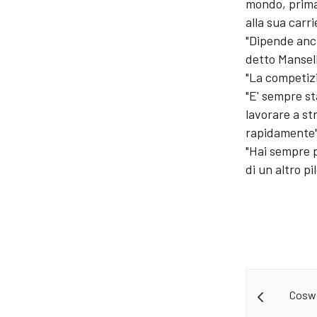
mondo, prima
alla sua carri
"Dipende anch
detto Mansell
"La competizio
"E' sempre s
lavorare a st
rapidamente"
"Hai sempre p
di un altro pi
ENDURANCE/GT
Coswo