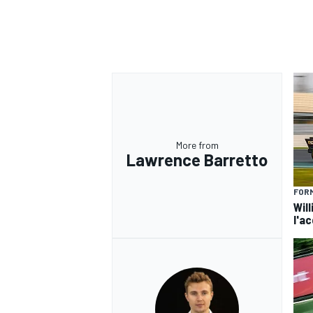
More from
Lawrence Barretto
FORM
Will
l'a
RALLY