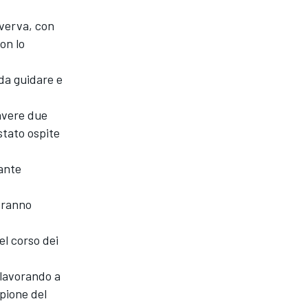
iverva, con
con lo
 da guidare e
 avere due
stato ospite
tante
tranno
el corso dei
 lavorando a
pione del