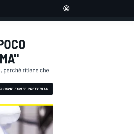
dei tuoi piloti preferiti
Fai sentire la tua voce
commentando l'articolo
ACCEDI
EDIZIONE
 POCO
ITALIA
MA"
8, perché ritiene che
I COME FONTE PREFERITA