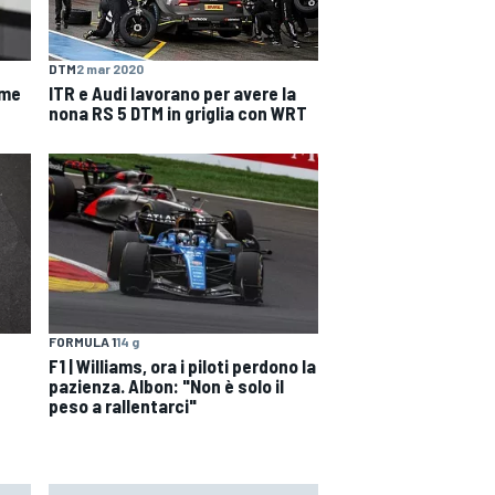
DTM
2 mar 2020
ome
ITR e Audi lavorano per avere la
nona RS 5 DTM in griglia con WRT
FORMULA 1
14 g
F1 | Williams, ora i piloti perdono la
pazienza. Albon: "Non è solo il
peso a rallentarci"