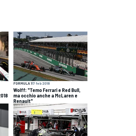
FORMULA 1
17 feb 2018
Wolff: "Temo Ferrari e Red Bull,
2018
ma occhio anche a McLaren e
Renault"