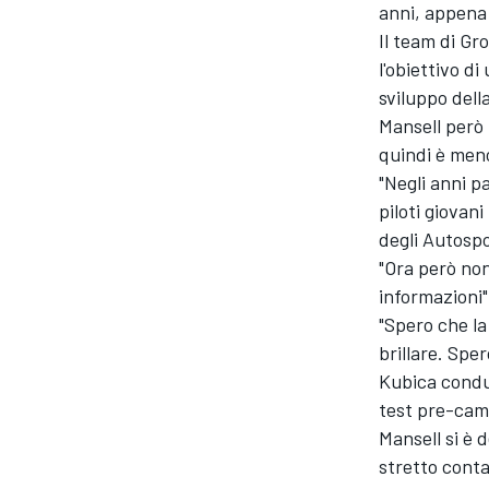
anni, appena 
Il team di Gr
l'obiettivo di
sviluppo del
Mansell però 
quindi è men
"Negli anni p
piloti giovan
degli Autospo
"Ora però non
informazioni"
"Spero che la
brillare. Spe
Kubica condur
test pre-camp
Mansell si è 
stretto conta