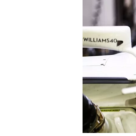
MOTOGP
WEC
WRC