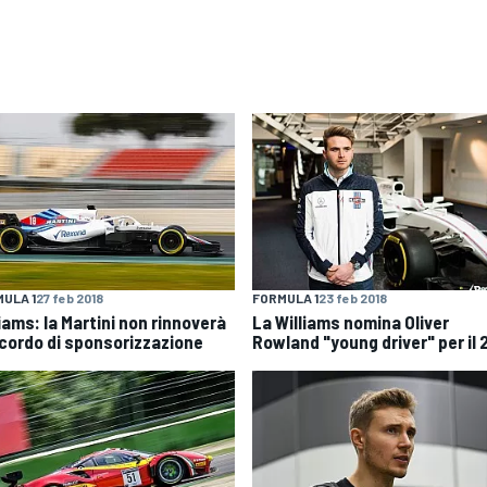
ULA 1
27 feb 2018
FORMULA 1
23 feb 2018
iams: la Martini non rinnoverà
La Williams nomina Oliver
ccordo di sponsorizzazione
Rowland "young driver" per il 