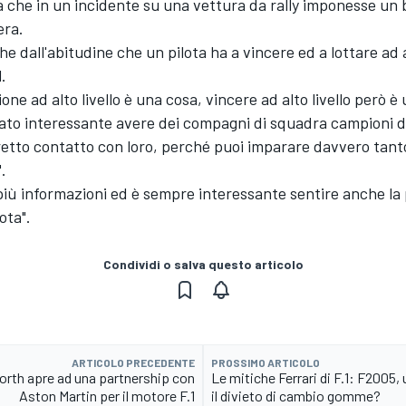
 che in un incidente su una vettura da rally imponesse un 
era.
e dall'abitudine che un pilota ha a vincere ed a lottare ad al
.
ne ad alto livello è una cosa, vincere ad alto livello però è u
tato interessante avere dei compagni di squadra campioni 
retto contatto con loro, perché puoi imparare davvero tant
.
iù informazioni ed è sempre interessante sentire anche la
lota".
Condividi o salva questo articolo
ARTICOLO PRECEDENTE
PROSSIMO ARTICOLO
rth apre ad una partnership con
Le mitiche Ferrari di F.1: F2005, 
Aston Martin per il motore F.1
il divieto di cambio gomme?