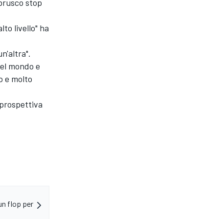
brusco stop
to livello" ha
n'altra".
del mondo e
o e molto
 prospettiva
un flop per