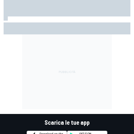
MotoGP | Martin: "Non capisco come faccia ancora a
guidare il Mondiale"
Scarica le tue app