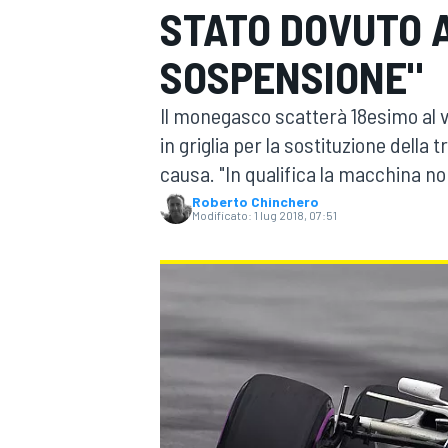
STATO DOVUTO 
MOTOGP
WEC
SOSPENSIONE"
Il monegasco scatterà 18esimo al v
in griglia per la sostituzione della
causa. "In qualifica la macchina n
Roberto Chinchero
Modificato:
1 lug 2018, 07:51
WRC