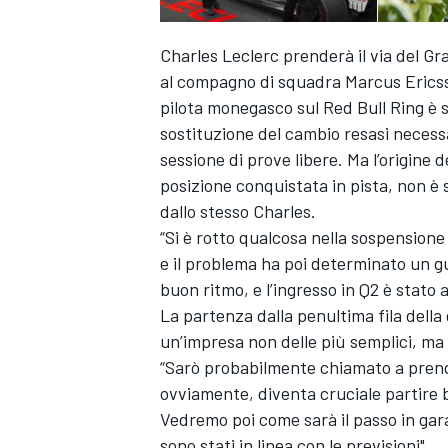
Charles Leclerc prenderà il via del Gr
al compagno di squadra Marcus Ericsson
pilota monegasco sul Red Bull Ring è s
sostituzione del cambio resasi necess
sessione di prove libere. Ma l’origine 
posizione conquistata in pista, non è
dallo stesso Charles.
“Si è rotto qualcosa nella sospensione
e il problema ha poi determinato un 
buon ritmo, e l’ingresso in Q2 è stato
La partenza dalla penultima fila della 
un’impresa non delle più semplici, ma 
“Sarò probabilmente chiamato a prend
ovviamente, diventa cruciale partire 
Vedremo poi come sarà il passo in gara, 
sono stati in linea con le previsioni".