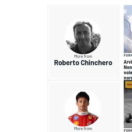
FORM
More from
Roberto Chinchero
Arv
Non
vol
nor
RALLY
More from
FORM