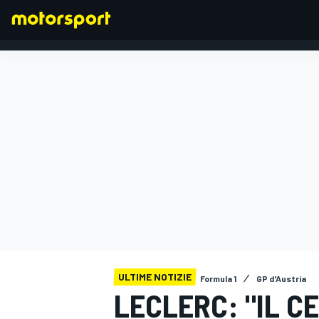
FORMULA 1
ULTIME NOTIZIE
Formula 1
GP d'Austria
LECLERC: "IL C