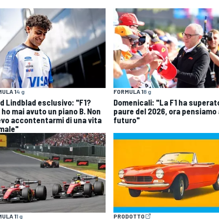
ULA 1
4 g
FORMULA 1
8 g
id Lindblad esclusivo: "F1?
Domenicali: "La F1 ha superato
 ho mai avuto un piano B. Non
paure del 2026, ora pensiamo 
evo accontentarmi di una vita
futuro"
male"
ULA 1
1 g
PRODOTTO