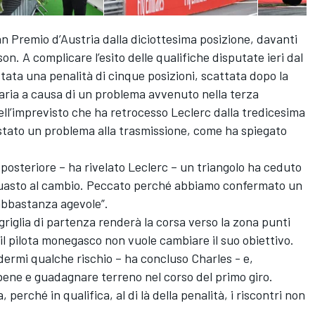
an Premio d’Austria dalla diciottesima posizione, davanti
. A complicare l’esito delle qualifiche disputate ieri dal
tata una penalità di cinque posizioni, scattata dopo la
aria a causa di un problema avvenuto nella terza
dell’imprevisto che ha retrocesso Leclerc dalla tredicesima
 stato un problema alla trasmissione, come ha spiegato
 posteriore – ha rivelato Leclerc – un triangolo ha ceduto
guasto al cambio. Peccato perché abbiamo confermato un
 abbastanza agevole”.
griglia di partenza renderà la corsa verso la zona punti
il pilota monegasco non vuole cambiare il suo obiettivo.
ermi qualche rischio – ha concluso Charles - e,
bene e guadagnare terreno nel corso del primo giro.
perché in qualifica, al di là della penalità, i riscontri non