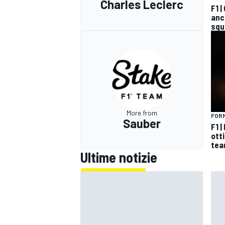
Charles Leclerc
F1 
anco
squ
More from
FORM
Sauber
F1 |
ott
tea
Ultime notizie