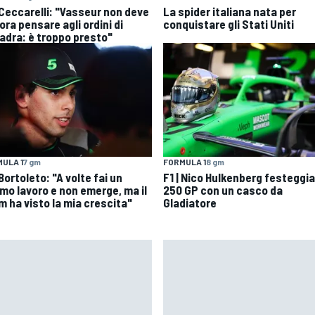
| Ceccarelli: "Vasseur non deve
La spider italiana nata per
ra pensare agli ordini di
conquistare gli Stati Uniti
adra: è troppo presto"
ULA 1
7 gm
FORMULA 1
8 gm
 Bortoleto: "A volte fai un
F1 | Nico Hulkenberg festeggia
imo lavoro e non emerge, ma il
250 GP con un casco da
m ha visto la mia crescita"
Gladiatore