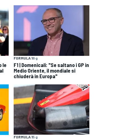
FORMULA 1
8 g
 le
F1 | Domenicali: "Se saltano i GP in
al
Medio Oriente, il mondiale si
chiuderà in Europa"
FORMULA 1
5 g