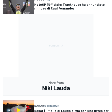
MotoGP | Ufficiale: Trackhouse ha annunciato il
rinnovo di Raul Fernandez
More from
Niki Lauda
DAKAR
5 gen 2024
Dakar | Il figlio di Lauda al via con una livrea per