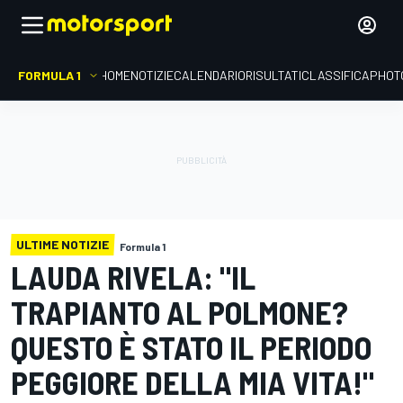
FORMULA 1
HOME
NOTIZIE
CALENDARIO
RISULTATI
CLASSIFICA
PHOT
ULTIME NOTIZIE
Formula 1
LAUDA RIVELA: "IL
TRAPIANTO AL POLMONE?
QUESTO È STATO IL PERIODO
PEGGIORE DELLA MIA VITA!"