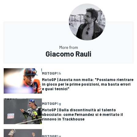
More from
Giacomo Rauli
MOTOGP
1 h
MotoGP | Acosta non molla: "Possiamo rientrare
in gioco per le prime posizioni, ma basta errori
e guai tecnici"
MOTOGP
1 g
MotoGP | Dalla discontinuità al talento
sbocciato: come Fernandez si è meritato il
rinnovo in Trackhouse
MOTOGP
1 g