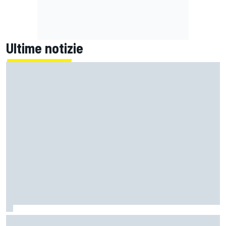
Ultime notizie
MotoGP | Marini sul suo futuro in Tech3: "Tutto sarà