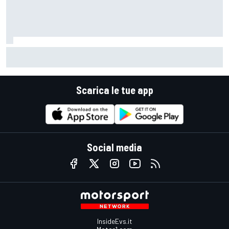
F1 | Il management di Perez parla con la Williams sperando
nei dubbi di Sainz sul suo futuro
Scarica le tue app
Social media
InsideEvs.it