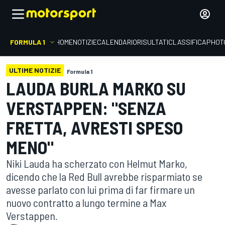
FORMULA 1
HOME
NOTIZIE
CALENDARIO
RISULTATI
CLASSIFICA
PHOT
ULTIME NOTIZIE
Formula 1
LAUDA BURLA MARKO SU
VERSTAPPEN: "SENZA
FRETTA, AVRESTI SPESO
MENO"
Niki Lauda ha scherzato con Helmut Marko,
dicendo che la Red Bull avrebbe risparmiato se
avesse parlato con lui prima di far firmare un
nuovo contratto a lungo termine a Max
Verstappen.