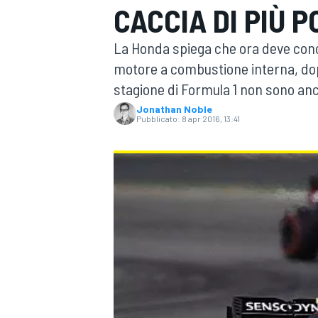
CACCIA DI PIÙ 
MOTOGP
WEC
La Honda spiega che ora deve conce
motore a combustione interna, do
stagione di Formula 1 non sono an
Jonathan Noble
Pubblicato:
8 apr 2016, 13:41
WRC