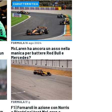
CARATTERISTICA
FORMULA 1
9 ago 2024
McLaren ha ancora un asso nella
 un
manica per battere Red Bull e
Mercedes?
FORMULA 1
7 g
F1 | Fornaroli in azione con Norris
un
e Piastri nei test McLaren a