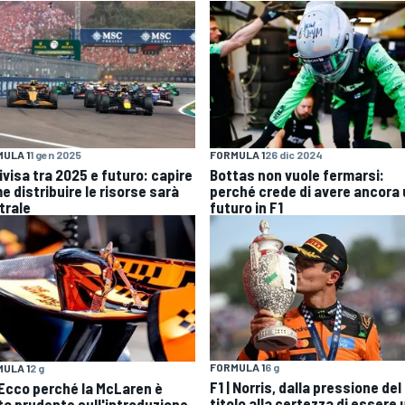
ULA 1
1 gen 2025
FORMULA 1
26 dic 2024
ivisa tra 2025 e futuro: capire
Bottas non vuole fermarsi:
e distribuire le risorse sarà
perché crede di avere ancora
trale
futuro in F1
FORMULA 1
6 g
ULA 1
2 g
F1 | Norris, dalla pressione del
| Ecco perché la McLaren è
titolo alla certezza di essere 
ta prudente sull'introduzione