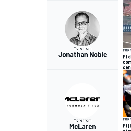
More from
FORM
Jonathan Noble
F1 d
com
cen
FORM
More from
McLaren
F1 
sta