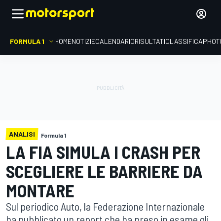
FORMULA 1
HOME
NOTIZIE
CALENDARIO
RISULTATI
CLASSIFICA
PHOT
ANALISI
Formula 1
LA FIA SIMULA I CRASH PER
SCEGLIERE LE BARRIERE DA
MONTARE
Sul periodico Auto, la Federazione Internazionale
ha pubblicato un report che ha preso in esame gli