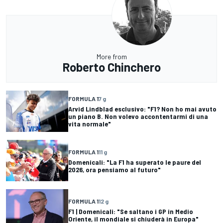
More from
Roberto Chinchero
FORMULA 1
7 g
Arvid Lindblad esclusivo: "F1? Non ho mai avuto
un piano B. Non volevo accontentarmi di una
vita normale"
FORMULA 1
11 g
Domenicali: "La F1 ha superato le paure del
2026, ora pensiamo al futuro"
FORMULA 1
12 g
F1 | Domenicali: "Se saltano i GP in Medio
Oriente, il mondiale si chiuderà in Europa"