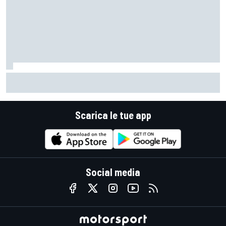
MotoGP | Bagnaia: "Era da un po' che non mi capitava di non
poter toccare con il ginocchio"
Scarica le tue app
Social media