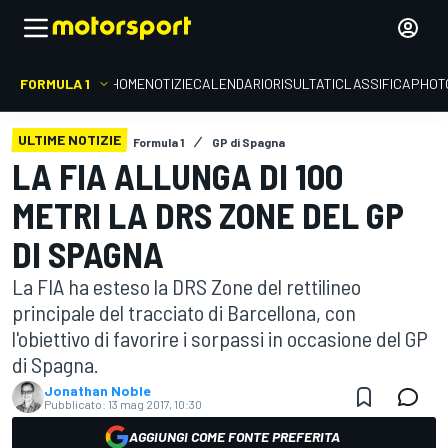
FORMULA 1
HOME
NOTIZIE
CALENDARIO
RISULTATI
CLASSIFICA
PHOT
ULTIME NOTIZIE
Formula 1
GP di Spagna
LA FIA ALLUNGA DI 100
METRI LA DRS ZONE DEL GP
DI SPAGNA
La FIA ha esteso la DRS Zone del rettilineo
principale del tracciato di Barcellona, con
l'obiettivo di favorire i sorpassi in occasione del GP
di Spagna.
Jonathan Noble
Pubblicato:
13 mag 2017, 10:30
AGGIUNGI COME FONTE PREFERITA