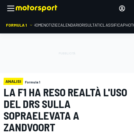
FORMULA 1
HOME
NOTIZIE
CALENDARIO
RISULTATI
CLASSIFICA
PHOT
ANALISI
Formula 1
LA F1 HA RESO REALTÀ L'USO
DEL DRS SULLA
SOPRAELEVATA A
ZANDVOORT