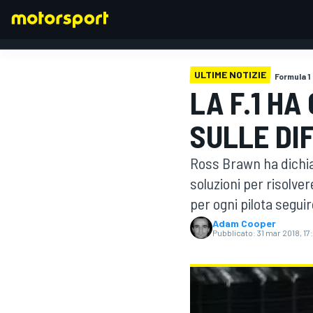
ULTIME NOTIZIE
Formula 1
LA F.1 HA
FORMULA 1
SULLE DI
Ross Brawn ha dichiar
soluzioni per risolver
per ogni pilota seguir
Adam Cooper
Pubblicato:
31 mar 2018, 17