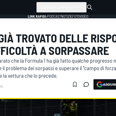
TUTTI I CAMPIONATI
LINK RAPIDI:
PODCAST
NOTIZIE
FOTO
VIDEO
 GIÀ TROVATO DELLE RISP
FFICOLTÀ A SORPASSARE
ato che la Formula 1 ha già fatto qualche progresso ne
e il problema dei sorpassi e superare il "campo di forza
e la vettura che lo precede.
AGGIUNG
:12