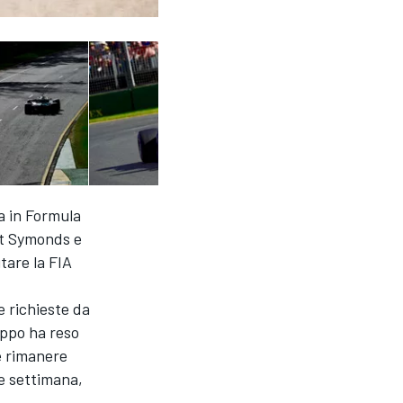
a in Formula
at Symonds e
tare la FIA
e richieste da
oppo ha reso
e rimanere
ne settimana,