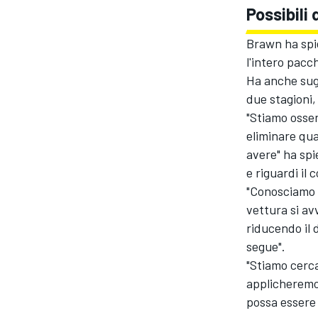
Possibili
Brawn ha spie
l'intero pacc
Ha anche sug
due stagioni,
"Stiamo osse
eliminare qu
avere" ha spi
e riguardi il 
"Conosciamo l
vettura si av
riducendo il 
segue".
ENDURANCE/GT
"Stiamo cerca
applicheremo
possa essere 