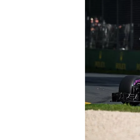
MOTOGP
WEC
WRC