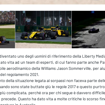
iventato uno degli uomini di riferimento della Liberty Medi
ato vita ad un team di esperti, di cui fanno parte anche P
bile aerodinamico della Williams Jason Sommerville, per aiu
 del regolamento 2021.
nto della situazione legata ai sorpassi non faceva parte dell
ando sono state buttate giù le regole 2017 e questo purtr
 più complicata, perché ora per chi segue è davvero difficil
lo precede. Questo ha dato vita a molte critiche lo scorso fi
apertura in Australia.