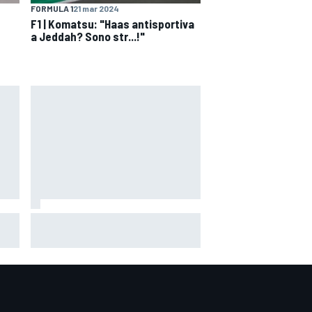
FORMULA 1
21 mar 2024
F1 | Komatsu: "Haas antisportiva
a Jeddah? Sono str...!"
o'
MotoGP | Márquez: "Calo gomma
ter
imprevisto, non credo che con la
media domani sarà meglio"