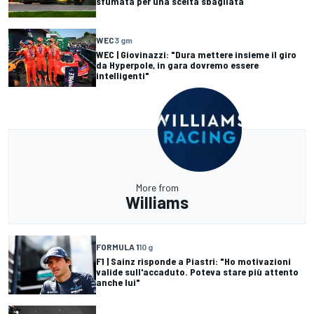
sfumata per una scelta sbagliata
WEC
3 gm
WEC | Giovinazzi: "Dura mettere insieme il giro
da Hyperpole, in gara dovremo essere
intelligenti"
More from
Williams
FORMULA 1
10 g
F1 | Sainz risponde a Piastri: "Ho motivazioni
valide sull'accaduto. Poteva stare più attento
anche lui"