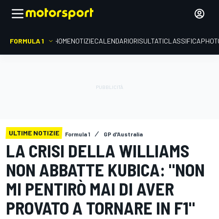
FORMULA 1
HOME
NOTIZIE
CALENDARIO
RISULTATI
CLASSIFICA
PHOT
ULTIME NOTIZIE
Formula 1
GP d'Australia
LA CRISI DELLA WILLIAMS
NON ABBATTE KUBICA: "NON
MI PENTIRÒ MAI DI AVER
PROVATO A TORNARE IN F1"