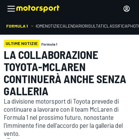
FORMULA 1
HOME
NOTIZIE
CALENDARIO
RISULTATI
CLASSIFICA
PHOT
ULTIME NOTIZIE
Formula 1
LA COLLABORAZIONE
TOYOTA-MCLAREN
CONTINUERÀ ANCHE SENZA
GALLERIA
La divisione motorsport di Toyota prevede di
continuare a lavorare con il team McLaren di
Formula 1 nel prossimo futuro, nonostante
l'imminente fine dell'accordo per la galleria del
vento.