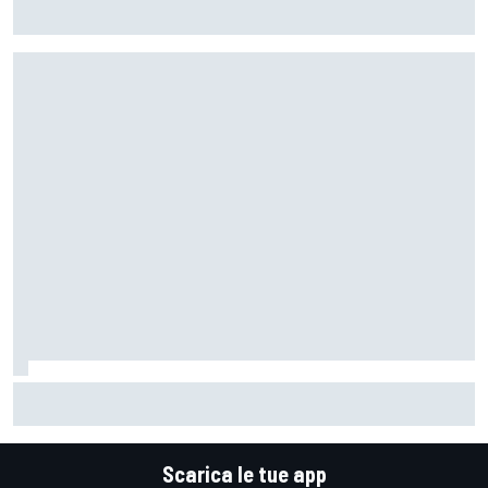
MotoGP | Pol Espargaro: "In linea di principio vengo per una
gara, poi vedremo cosa succederà nella prossima"
Un metro di altezza e 1.600 CV: ecco la Bugatti Destrier
Scarica le tue app