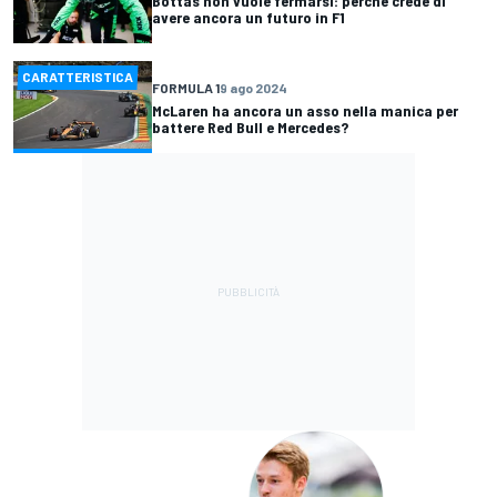
Bottas non vuole fermarsi: perché crede di
avere ancora un futuro in F1
CARATTERISTICA
FORMULA 1
9 ago 2024
McLaren ha ancora un asso nella manica per
battere Red Bull e Mercedes?