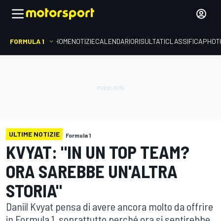
FORMULA 1
HOME
NOTIZIE
CALENDARIO
RISULTATI
CLASSIFICA
PHOT
ULTIME NOTIZIE
Formula 1
KVYAT: "IN UN TOP TEAM?
ORA SAREBBE UN'ALTRA
STORIA"
Daniil Kvyat pensa di avere ancora molto da offrire
in Formula 1, soprattutto perché ora si sentirebbe