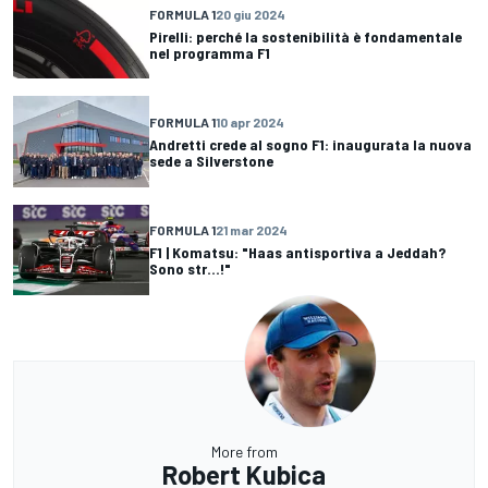
FORMULA 1
20 giu 2024
Pirelli: perché la sostenibilità è fondamentale
nel programma F1
FORMULA 1
10 apr 2024
Andretti crede al sogno F1: inaugurata la nuova
sede a Silverstone
FORMULA 1
21 mar 2024
F1 | Komatsu: "Haas antisportiva a Jeddah?
Sono str...!"
More from
Robert Kubica