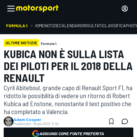
FORMULA 1
HOME
NOTIZIE
CALENDARIO
RISULTATI
CLASSIFICA
PHOT
ULTIME NOTIZIE
Formula 1
KUBICA NON È SULLA LISTA
DEI PILOTI PER IL 2018 DELLA
RENAULT
Cyril Abiteboul, grande capo di Renault Sport F1, ha
ridotto le possibilità di vedere un ritorno di Robert
Kubica ad Enstone, nonostante il test positivo che
ha completato a Valencia.
Adam Cooper
Pubblicato:
19 giu 2017, 11:10
AGGIUNGI COME FONTE PREFERITA