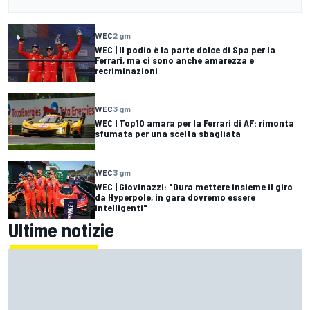
WEC
2 gm
WEC | Il podio è la parte dolce di Spa per la
Ferrari, ma ci sono anche amarezza e
recriminazioni
WEC
3 gm
WEC | Top10 amara per la Ferrari di AF: rimonta
sfumata per una scelta sbagliata
WEC
3 gm
WEC | Giovinazzi: "Dura mettere insieme il giro
da Hyperpole, in gara dovremo essere
intelligenti"
Ultime notizie