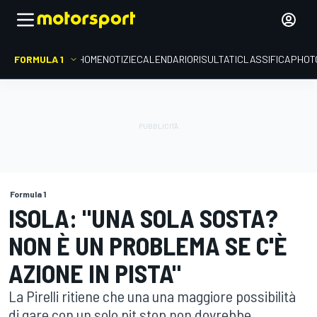
FORMULA 1
HOME
NOTIZIE
CALENDARIO
RISULTATI
CLASSIFICA
PHOT
Formula 1
ISOLA: "UNA SOLA SOSTA?
NON È UN PROBLEMA SE C'È
AZIONE IN PISTA"
La Pirelli ritiene che una una maggiore possibilità
di gare con un solo pit stop non dovrebbe