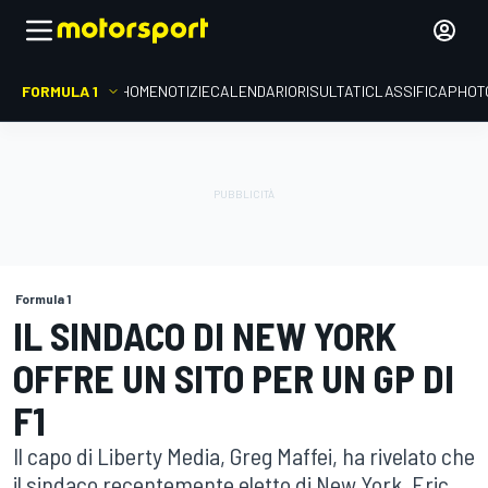
FORMULA 1
HOME
NOTIZIE
CALENDARIO
RISULTATI
CLASSIFICA
PHOT
Formula 1
IL SINDACO DI NEW YORK
OFFRE UN SITO PER UN GP DI
F1
Il capo di Liberty Media, Greg Maffei, ha rivelato che
il sindaco recentemente eletto di New York, Eric