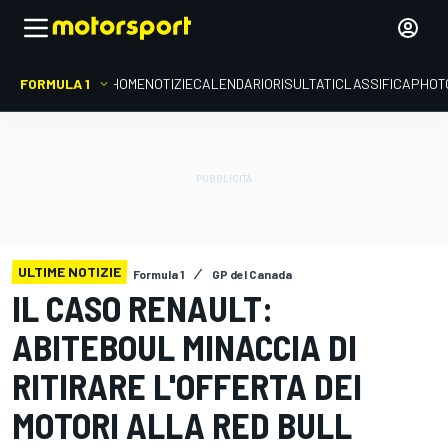
FORMULA 1
HOME
NOTIZIE
CALENDARIO
RISULTATI
CLASSIFICA
PHOT
ULTIME NOTIZIE
Formula 1
GP del Canada
IL CASO RENAULT:
ABITEBOUL MINACCIA DI
RITIRARE L'OFFERTA DEI
MOTORI ALLA RED BULL