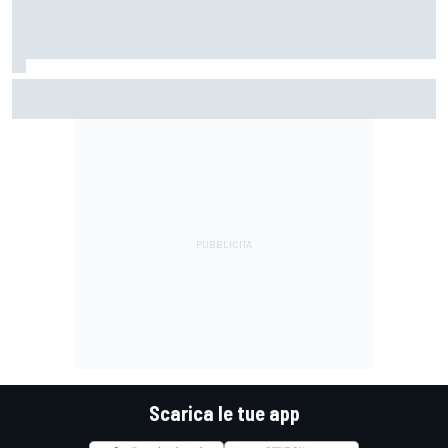
MotoGP | Silverstone, Libere 1: Alex Marquez in spolvero
davanti ad un ottimo Bezzecchi
Scarica le tue app