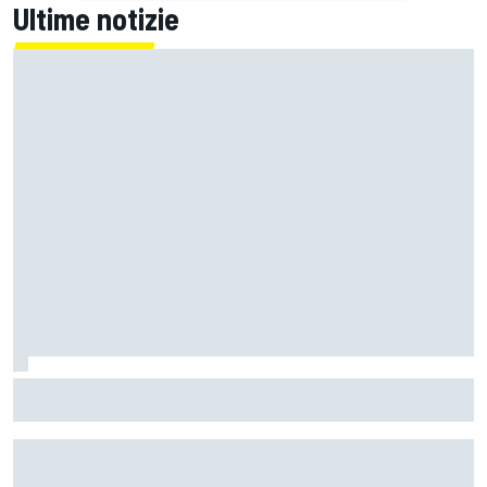
Ultime notizie
La FIA rivela l'ambizioso obiettivo di rendere le monoposto
di F1 più leggere di altri 80 kg