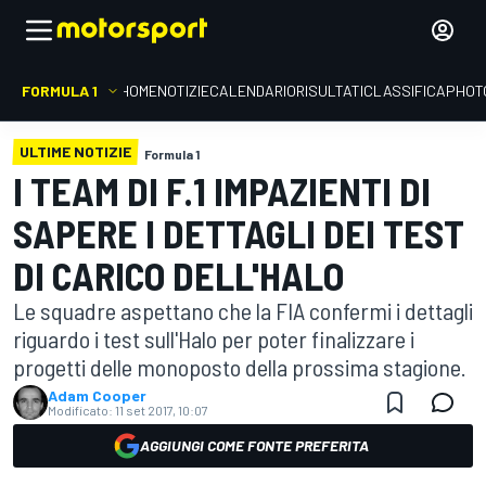
FORMULA 1
HOME
NOTIZIE
CALENDARIO
RISULTATI
CLASSIFICA
PHOT
ULTIME NOTIZIE
Formula 1
I TEAM DI F.1 IMPAZIENTI DI
SAPERE I DETTAGLI DEI TEST
DI CARICO DELL'HALO
Le squadre aspettano che la FIA confermi i dettagli
riguardo i test sull'Halo per poter finalizzare i
progetti delle monoposto della prossima stagione.
Adam Cooper
Modificato:
11 set 2017, 10:07
AGGIUNGI COME FONTE PREFERITA