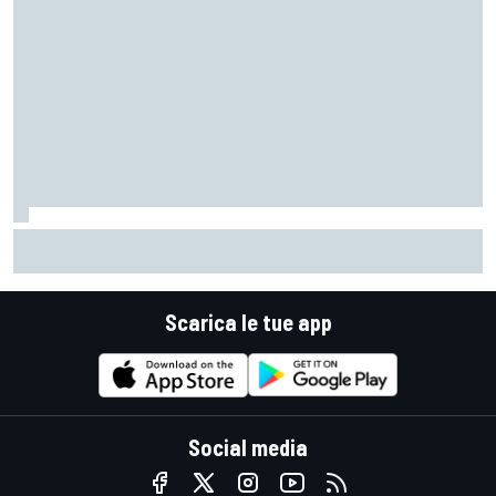
MotoGP | Bagnaia: "Era da un po' che non mi capitava di non
poter toccare con il ginocchio"
Scarica le tue app
Social media