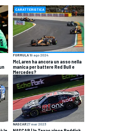
CARATTERISTICA
FORMULA 1
9 ago 2024
McLaren ha ancora un asso nella
 un
manica per battere Red Bull e
Mercedes?
NASCAR
27 mar 2023
à le
NASCAR | In Texas vince Reddick,