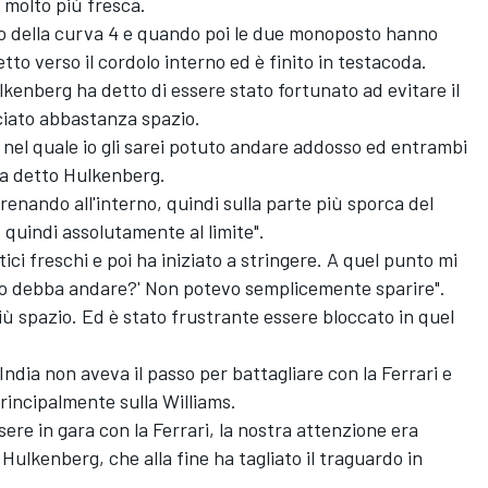
molto più fresca.
rno della curva 4 e quando poi le due monoposto hanno
tto verso il cordolo interno ed è finito in testacoda.
kenberg ha detto di essere stato fortunato ad evitare il
sciato abbastanza spazio.
 nel quale io gli sarei potuto andare addosso ed entrambi
ha detto Hulkenberg.
enando all'interno, quindi sulla parte più sporca del
 quindi assolutamente al limite".
ici freschi e poi ha iniziato a stringere. A quel punto mi
 io debba andare?' Non potevo semplicemente sparire".
 spazio. Ed è stato frustrante essere bloccato in quel
dia non aveva il passo per battagliare con la Ferrari e
rincipalmente sulla Williams.
re in gara con la Ferrari, la nostra attenzione era
 Hulkenberg, che alla fine ha tagliato il traguardo in