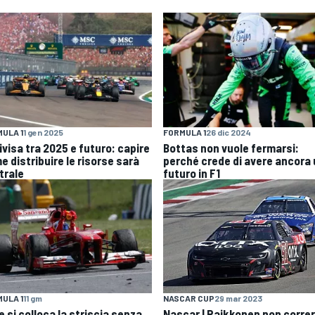
ULA 1
1 gen 2025
FORMULA 1
26 dic 2024
ivisa tra 2025 e futuro: capire
Bottas non vuole fermarsi:
e distribuire le risorse sarà
perché crede di avere ancora
trale
futuro in F1
ULA 1
11 gm
NASCAR CUP
29 mar 2023
 si colloca la striscia senza
Nascar | Raikkonen non correr