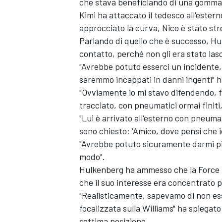
che stava beneficiando di una gomma 
Kimi ha attaccato il tedesco all'este
approcciato la curva, Nico è stato stre
Parlando di quello che è successo, Hul
contatto, perché non gli era stato la
"Avrebbe potuto esserci un incidente,
saremmo incappati in danni ingenti" 
"Ovviamente io mi stavo difendendo, fr
tracciato, con pneumatici ormai finiti,
"Lui è arrivato all'esterno con pneumat
sono chiesto: 'Amico, dove pensi che
"Avrebbe potuto sicuramente darmi più
modo".
Hulkenberg ha ammesso che la Force In
che il suo interesse era concentrato p
"Realisticamente, sapevamo di non esse
focalizzata sulla Williams" ha spiegato
settima posizione.