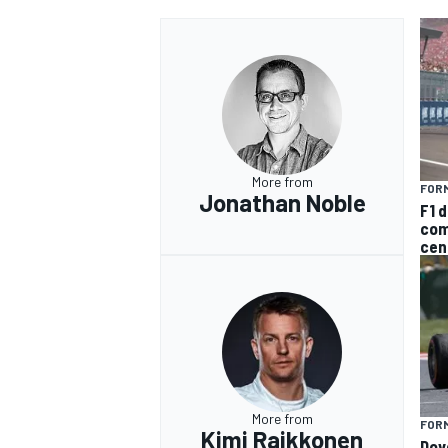
More from
FORM
Jonathan Noble
F1 d
com
cen
RALLY
More from
FORM
Kimi Raikkonen
Dove