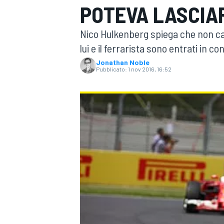
POTEVA LASCIAR
MOTOGP
WEC
Nico Hulkenberg spiega che non c
lui e il ferrarista sono entrati in c
Jonathan Noble
Pubblicato:
1 nov 2016, 16:52
WRC