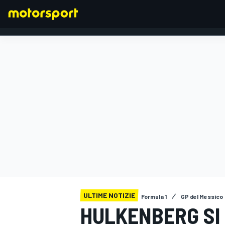
FORMULA 1
ULTIME NOTIZIE
Formula 1
GP del Messico
HULKENBERG SI