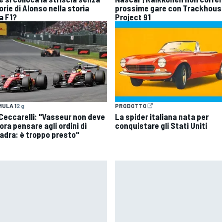
orie di Alonso nella storia
prossime gare con Trackhous
a F1?
Project 91
ULA 1
2 g
PRODOTTO
| Ceccarelli: "Vasseur non deve
La spider italiana nata per
ra pensare agli ordini di
conquistare gli Stati Uniti
adra: è troppo presto"