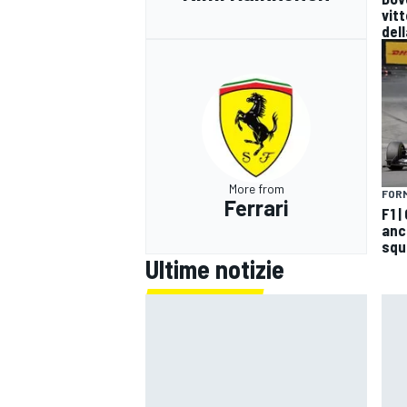
vitt
dell
More from
FORM
Ferrari
F1 
anco
squ
Ultime notizie