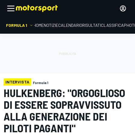
FORMULA 1
HOME
NOTIZIE
CALENDARIO
RISULTATI
CLASSIFICA
PHOT
INTERVISTA
Formula 1
HULKENBERG: "ORGOGLIOSO
DI ESSERE SOPRAVVISSUTO
ALLA GENERAZIONE DEI
PILOTI PAGANTI"