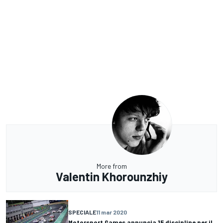
More from
Valentin Khorounzhiy
SPECIALE
11 mar 2020
Motorsport Games annuncia 15 discipline per il