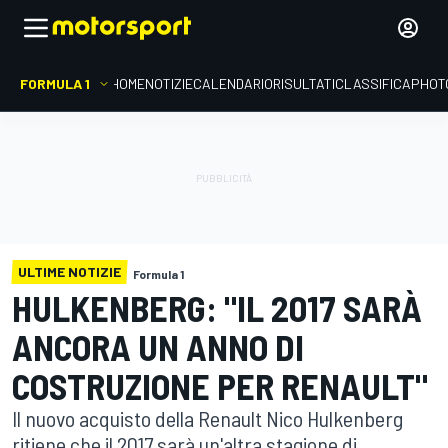
FORMULA 1
HOME
NOTIZIE
CALENDARIO
RISULTATI
CLASSIFICA
PHOT
ULTIME NOTIZIE
Formula 1
HULKENBERG: "IL 2017 SARÀ
ANCORA UN ANNO DI
COSTRUZIONE PER RENAULT"
Il nuovo acquisto della Renault Nico Hulkenberg
ritiene che il 2017 sarà un'altra stagione di