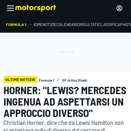
FORMULA 1
HOME
NOTIZIE
CALENDARIO
RISULTATI
CLASSIFICA
PHOT
ULTIME NOTIZIE
Formula 1
GP di Abu Dhabi
HORNER: "LEWIS? MERCEDES
INGENUA AD ASPETTARSI UN
APPROCCIO DIVERSO"
Christian Horner, dice che da Lewis Hamilton non
si aspettava nulla di diverso dal cercare di