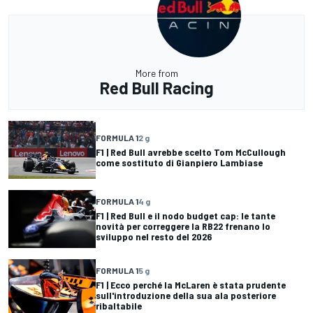
More from
Red Bull Racing
FORMULA 1
2 g
F1 | Red Bull avrebbe scelto Tom McCullough
come sostituto di Gianpiero Lambiase
FORMULA 1
4 g
F1 | Red Bull e il nodo budget cap: le tante
novità per correggere la RB22 frenano lo
sviluppo nel resto del 2026
FORMULA 1
5 g
F1 | Ecco perché la McLaren è stata prudente
sull'introduzione della sua ala posteriore
ribaltabile