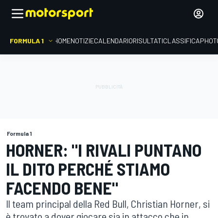
FORMULA 1
HOME
NOTIZIE
CALENDARIO
RISULTATI
CLASSIFICA
PHOT
Formula 1
HORNER: "I RIVALI PUNTANO
IL DITO PERCHÉ STIAMO
FACENDO BENE"
Il team principal della Red Bull, Christian Horner, si
è trovato a dover giocare sia in attacco che in