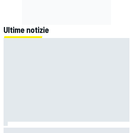
Ultime notizie
MotoGP | Zarco risale in moto tre mesi dopo il suo grave