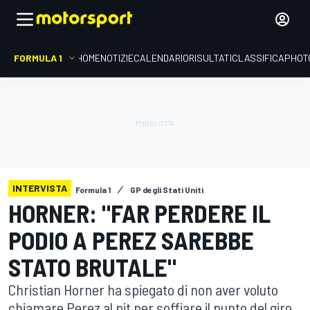
FORMULA 1
HOME
NOTIZIE
CALENDARIO
RISULTATI
CLASSIFICA
PHOT
INTERVISTA
Formula 1
GP degli Stati Uniti
HORNER: "FAR PERDERE IL
PODIO A PEREZ SAREBBE
STATO BRUTALE"
Christian Horner ha spiegato di non aver voluto
chiamare Perez al pit per soffiare il punto del giro