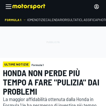
FORMULA 1
HOME
NOTIZIE
CALENDARIO
RISULTATI
CLASSIFICA
PHOT
ULTIME NOTIZIE
Formula 1
HONDA NON PERDE PIÙ
TEMPO A FARE "PULIZIA" DAI
PROBLEMI
La maggior affidabilità ottenuta dalla Honda in
Formula 1 le ha permesso di investire più tempo