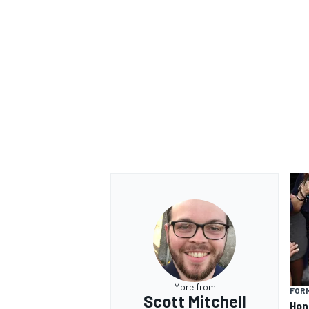
RALLY
More from
FORM
Scott Mitchell
Hond