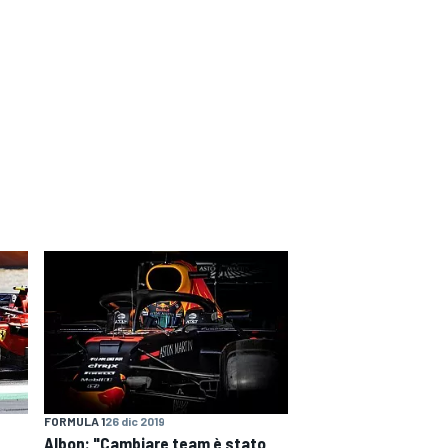
FORMULA 1
26 dic 2019
Albon: "Cambiare team è stato