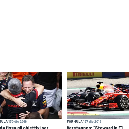
ULA 1
30 dic 2019
FORMULA 1
27 dic 2019
a fissa gli obiettivi per
Verstappen: “Steward in F1