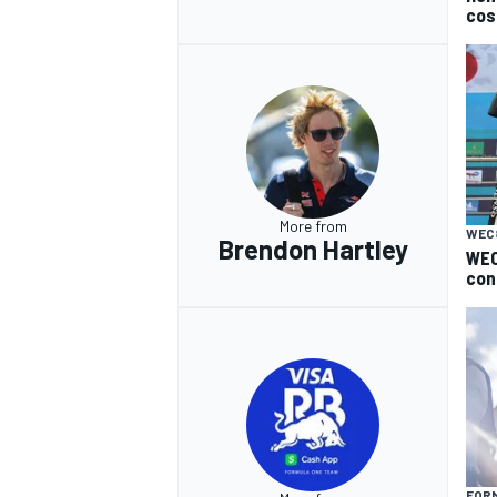
cost
More from
WEC
Brendon Hartley
WEC
conf
FORM