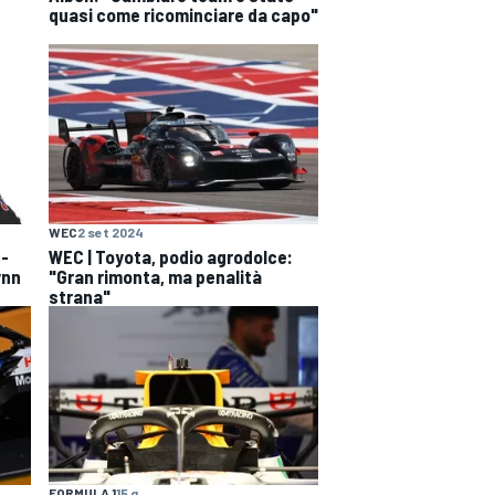
quasi come ricominciare da capo"
WEC
2 set 2024
c-
WEC | Toyota, podio agrodolce:
ynn
"Gran rimonta, ma penalità
strana"
FORMULA 1
15 g