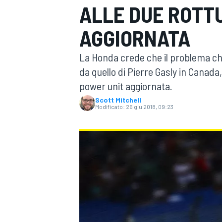
ALLE DUE ROTT
MOTOGP
WEC
AGGIORNATA
La Honda crede che il problema che
da quello di Pierre Gasly in Canada
power unit aggiornata.
Scott Mitchell
Modificato:
26 giu 2018, 09:23
WRC