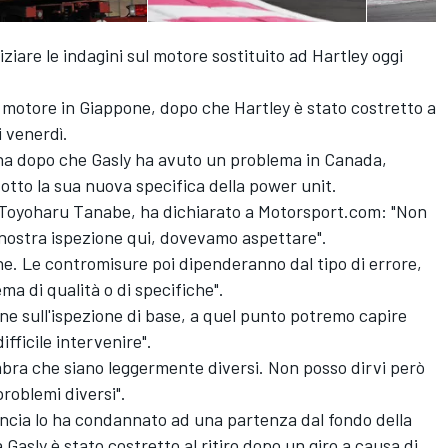
ziare le indagini sul motore sostituito ad Hartley oggi
 motore in Giappone, dopo che Hartley è stato costretto a
i venerdì.
na dopo che Gasly ha avuto un problema in Canada,
tto la sua nuova specifica della power unit.
1, Toyoharu Tanabe, ha dichiarato a Motorsport.com: "Non
a nostra ispezione qui, dovevamo aspettare".
one. Le contromisure poi dipenderanno dal tipo di errore,
a di qualità o di specifiche".
ne sull'ispezione di base, a quel punto potremo capire
fficile intervenire".
ra che siano leggermente diversi. Non posso dirvi però
problemi diversi".
rancia lo ha condannato ad una partenza dal fondo della
Gasly è stato costretto al ritiro dopo un giro a causa di