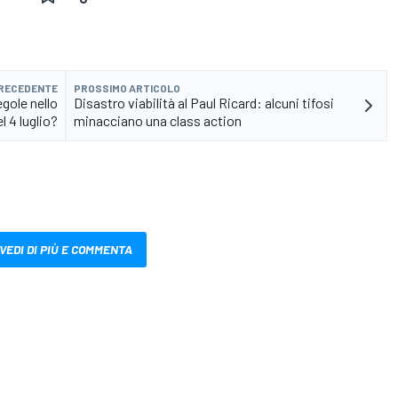
PRECEDENTE
PROSSIMO ARTICOLO
egole nello
Disastro viabilità al Paul Ricard: alcuni tifosi
l 4 luglio?
minacciano una class action
VEDI DI PIÙ E COMMENTA