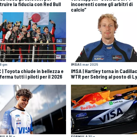
ruire la fiducia con Red Bull
incoerenti come gli arbitri di
calcio”
8 gm
IMSA
5 mar 2025
 | Toyota chiude in bellezza e
IMSA | Hartley torna in Cadilla
erma tutti i piloti per il 2026
WTR per Sebring al posto di L
ULA 1
5 g
FORMULA 1
11 g