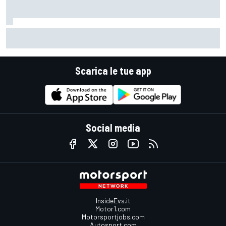
MotoGP | Márquez: "Calo gomma imprevisto, non credo che
con la media domani sarà meglio"
Scarica le tue app
Social media
InsideEvs.it
Motor1.com
Motorsportjobs.com
Autosport.com