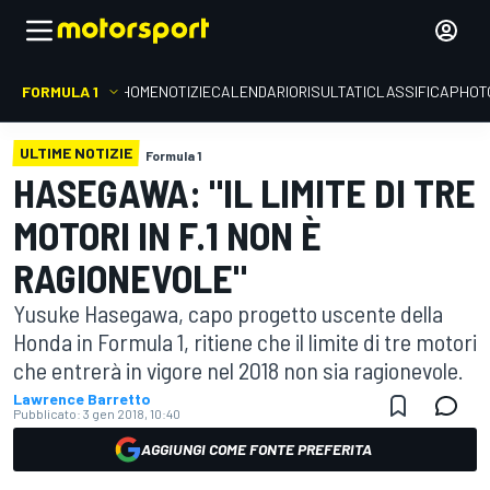
FORMULA 1
HOME
NOTIZIE
CALENDARIO
RISULTATI
CLASSIFICA
PHOT
ULTIME NOTIZIE
Formula 1
HASEGAWA: "IL LIMITE DI TRE
MOTORI IN F.1 NON È
RAGIONEVOLE"
Yusuke Hasegawa, capo progetto uscente della
Honda in Formula 1, ritiene che il limite di tre motori
che entrerà in vigore nel 2018 non sia ragionevole.
Lawrence Barretto
Pubblicato:
3 gen 2018, 10:40
AGGIUNGI COME FONTE PREFERITA