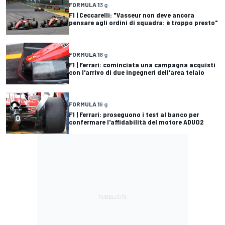
FORMULA 1
3 g
F1 | Ceccarelli: "Vasseur non deve ancora
pensare agli ordini di squadra: è troppo presto"
FORMULA 1
6 g
F1 | Ferrari: cominciata una campagna acquisti
con l'arrivo di due ingegneri dell'area telaio
FORMULA 1
9 g
F1 | Ferrari: proseguono i test al banco per
confermare l'affidabilità del motore ADUO2