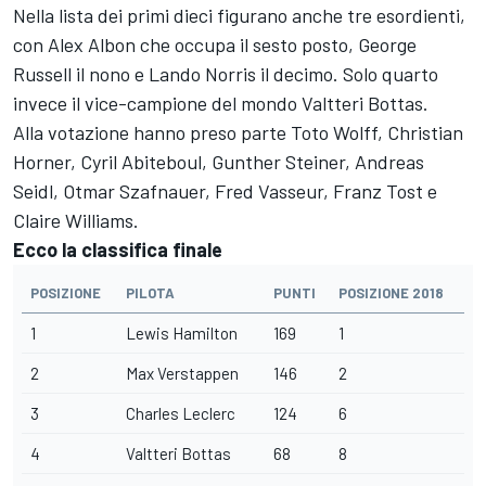
Nella lista dei primi dieci figurano anche tre esordienti,
con Alex Albon che occupa il sesto posto, George
Russell il nono e Lando Norris il decimo. Solo quarto
invece il vice-campione del mondo Valtteri Bottas.
Alla votazione hanno preso parte Toto Wolff, Christian
Horner, Cyril Abiteboul, Gunther Steiner, Andreas
Seidl, Otmar Szafnauer, Fred Vasseur, Franz Tost e
Claire Williams.
Ecco la classifica finale
POSIZIONE
PILOTA
PUNTI
POSIZIONE 2018
1
Lewis Hamilton
169
1
2
Max Verstappen
146
2
3
Charles Leclerc
124
6
4
Valtteri Bottas
68
8