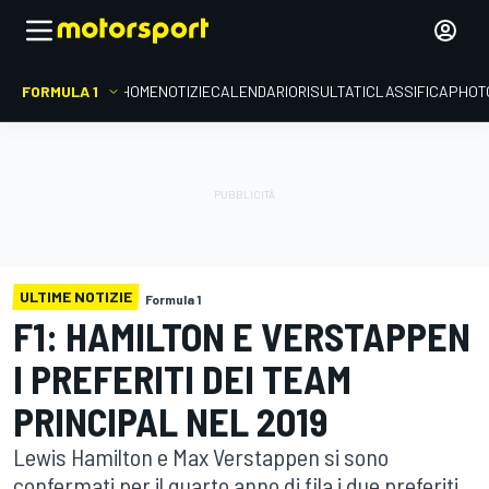
FORMULA 1
HOME
NOTIZIE
CALENDARIO
RISULTATI
CLASSIFICA
PHOT
ULTIME NOTIZIE
Formula 1
F1: HAMILTON E VERSTAPPEN
I PREFERITI DEI TEAM
PRINCIPAL NEL 2019
Lewis Hamilton e Max Verstappen si sono
confermati per il quarto anno di fila i due preferiti