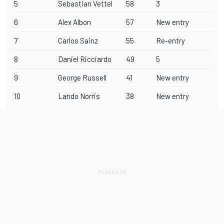
5
Sebastian Vettel
58
3
6
Alex Albon
57
New entry
7
Carlos Sainz
55
Re-entry
8
Daniel Ricciardo
49
5
9
George Russell
41
New entry
10
Lando Norris
38
New entry