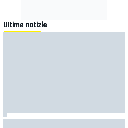
Ultime notizie
F1 | Red Bull avrebbe scelto Tom McCullough come
sostituto di Gianpiero Lambiase