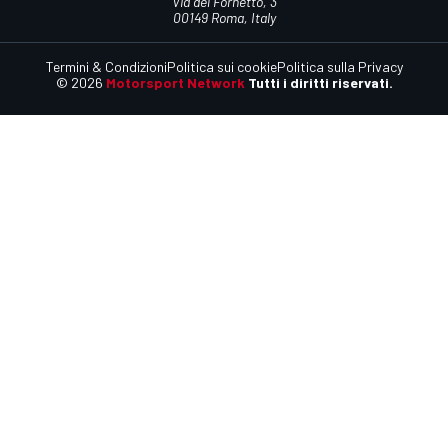
Via del Fornetto, 3
00149 Roma, Italy
Termini & Condizioni
Politica sui cookie
Politica sulla Privacy
© 2026
Motorsport Network
Tutti i diritti riservati.