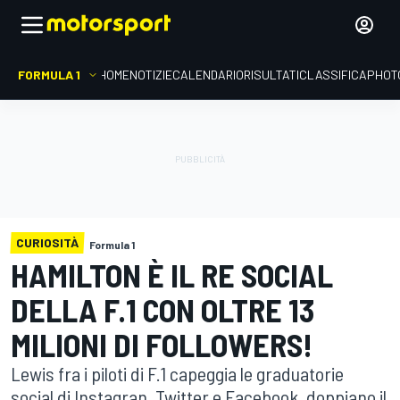
FORMULA 1
HOME
NOTIZIE
CALENDARIO
RISULTATI
CLASSIFICA
PHOT
CURIOSITÀ
Formula 1
HAMILTON È IL RE SOCIAL
DELLA F.1 CON OLTRE 13
MILIONI DI FOLLOWERS!
Lewis fra i piloti di F.1 capeggia le graduatorie
social di Instagran, Twitter e Facebook, doppiano il