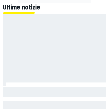
Ultime notizie
F1 | Wolff: "Porteremo novità sempre, ma dove potrebbero
avere l’impatto di performance migliore"