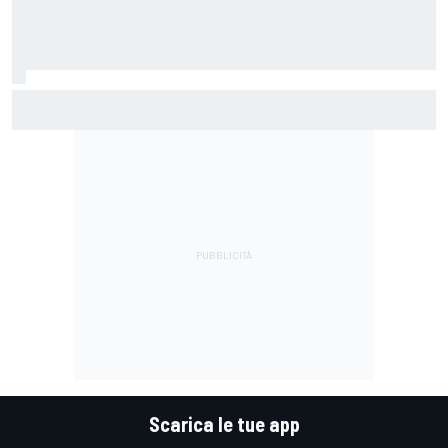
Un metro di altezza e 1.600 CV: ecco la Bugatti Destrier
Scarica le tue app