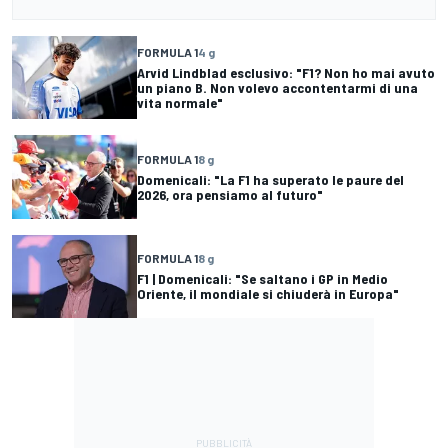
FORMULA 1
4 g
Arvid Lindblad esclusivo: "F1? Non ho mai avuto
un piano B. Non volevo accontentarmi di una
vita normale"
FORMULA 1
8 g
Domenicali: "La F1 ha superato le paure del
2026, ora pensiamo al futuro"
FORMULA 1
8 g
F1 | Domenicali: "Se saltano i GP in Medio
Oriente, il mondiale si chiuderà in Europa"