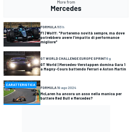
More from
Mercedes
FORMULA 1
13 h
F1 | Wolff: "Porteremo novità sempre, ma dove
potrebbero avere l’impatto di performance
migliore"
GT WORLD CHALLENGE EUROPE SPRINT
6 g
GT World | Mercedes-Verstappen domina Gara 1
a Magny-Cours battendo Ferrari e Aston Martin
CARATTERISTICA
FORMULA 1
9 ago 2024
McLaren ha ancora un asso nella manica per
battere Red Bull e Mercedes?