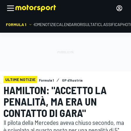
FORMULA 1
HOME
NOTIZIE
CALENDARIO
RISULTATI
CLASSIFICA
PHOT
ULTIME NOTIZIE
Formula 1
GP d'Austria
HAMILTON: "ACCETTO LA
PENALITÀ, MA ERA UN
CONTATTO DI GARA"
Il pilota della Mercedes aveva chiuso secondo, ma
è scivolato al quarto posto per una penalità di 5"