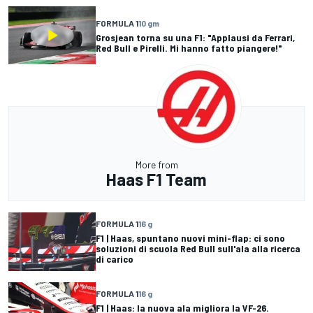
FORMULA 1
10 gm
Grosjean torna su una F1: "Applausi da Ferrari,
Red Bull e Pirelli. Mi hanno fatto piangere!"
More from
Haas F1 Team
FORMULA 1
16 g
F1 | Haas, spuntano nuovi mini-flap: ci sono
soluzioni di scuola Red Bull sull'ala alla ricerca
di carico
FORMULA 1
16 g
F1 | Haas: la nuova ala migliora la VF-26.