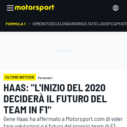
FORMULA 1
HOME
NOTIZIE
CALENDARIO
RISULTATI
CLASSIFICA
PHOT
ULTIME NOTIZIE
Formula 1
HAAS: "L'INIZIO DEL 2020
DECIDERÀ IL FUTURO DEL
TEAM IN F1"
Gene Haas ha affermato a Motorsport.com di voler
fare valutazioni sul futuro del proprio team di F1: