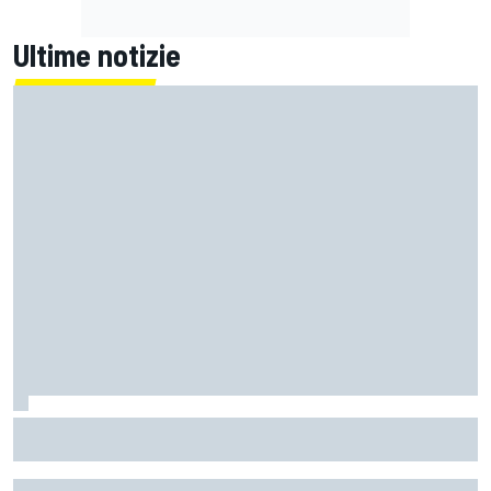
Ultime notizie
La Murciélago definitiva esiste: è una SV con cambio
manuale