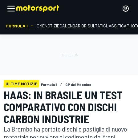
FORMULA 1
HOME
NOTIZIE
CALENDARIO
RISULTATI
CLASSIFICA
PHOT
ULTIME NOTIZIE
Formula 1
GP del Messico
HAAS: IN BRASILE UN TEST
COMPARATIVO CON DISCHI
CARBON INDUSTRIE
La Brembo ha portato dischi e pastiglie di nuovo
materiale per ovviare al cedimento dei freni