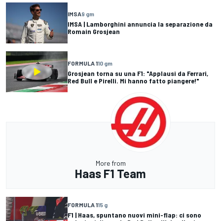
IMSA
9 gm
IMSA | Lamborghini annuncia la separazione da
Romain Grosjean
FORMULA 1
10 gm
Grosjean torna su una F1: "Applausi da Ferrari,
Red Bull e Pirelli. Mi hanno fatto piangere!"
More from
Haas F1 Team
FORMULA 1
15 g
F1 | Haas, spuntano nuovi mini-flap: ci sono