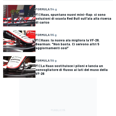
FORMULA 1
14 g
F1 | Haas, spuntano nuovi mini-flap: ci sono
soluzioni di scuola Red Bull sull'ala alla ricerca
di carico
FORMULA 1
15 g
F1 | Haas: la nuova ala migliora la VF-26.
Bearman: "Non basta. Ci servono altri 5
aggiornamenti così"
FORMULA 1
19 g
F1 | La Haas sostituisce i piloni e lancia un
convogliatore di flusso ai lati del muso della
VF-26