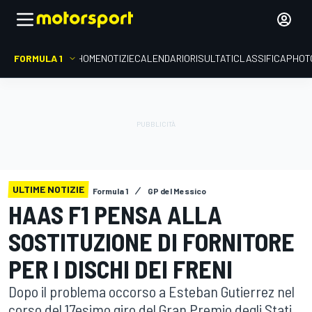
FORMULA 1
HOME
NOTIZIE
CALENDARIO
RISULTATI
CLASSIFICA
PHOT
ULTIME NOTIZIE
Formula 1
GP del Messico
HAAS F1 PENSA ALLA
SOSTITUZIONE DI FORNITORE
PER I DISCHI DEI FRENI
Dopo il problema occorso a Esteban Gutierrez nel
corso del 17esimo giro del Gran Premio degli Stati