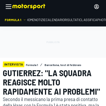
FORMULA 1
HOME
NOTIZIE
CALENDARIO
RISULTATI
CLASSIFICA
PHOT
INTERVISTA
Formula 1
Barcellona, test di febbraio
GUTIERREZ: "LA SQUADRA
REAGISCE MOLTO
RAPIDAMENTE AI PROBLEMI"
Secondo il messicano la prima presa di contatto
della Haas con la Formula 1 è stata positiva, ma la