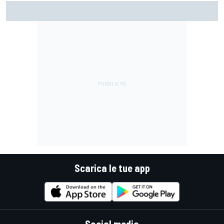
MotoGP | Acosta: "La pista peggiore per KTM, era come
guidare un trapano da cantiere!"
Scarica le tue app