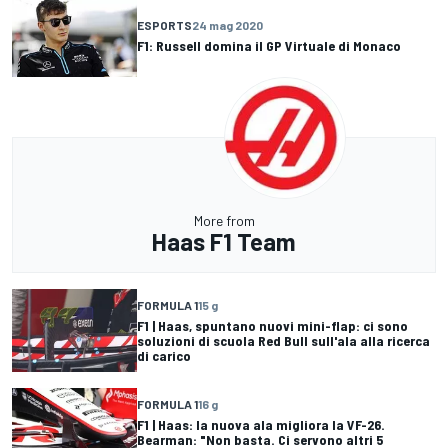
ESPORTS
24 mag 2020
F1: Russell domina il GP Virtuale di Monaco
More from
Haas F1 Team
FORMULA 1
15 g
F1 | Haas, spuntano nuovi mini-flap: ci sono
soluzioni di scuola Red Bull sull'ala alla ricerca
di carico
FORMULA 1
16 g
F1 | Haas: la nuova ala migliora la VF-26.
Bearman: "Non basta. Ci servono altri 5