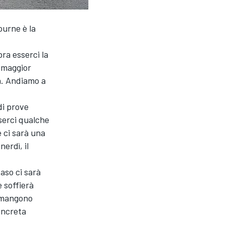
ourne è la
bra esserci la
l maggior
a. Andiamo a
di prove
esserci qualche
 ci sarà una
erdì, il
aso ci sarà
e soffierà
rimangono
oncreta