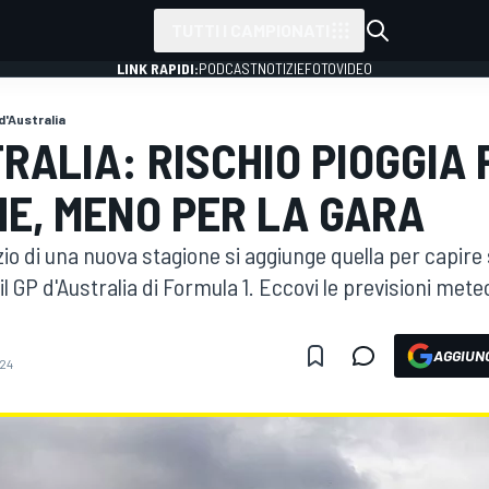
TUTTI I CAMPIONATI
LINK RAPIDI:
PODCAST
NOTIZIE
FOTO
VIDEO
d'Australia
RALIA: RISCHIO PIOGGIA 
HE, MENO PER LA GARA
nizio di una nuova stagione si aggiunge quella per capire 
 il GP d'Australia di Formula 1. Eccovi le previsioni met
AGGIUNG
:24