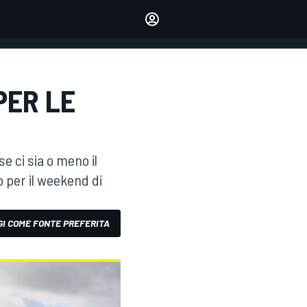
dei tuoi piloti preferiti
Fai sentire la tua voce
commentando l'articolo
ACCEDI
EDIZIONE
PER LE
ITALIA
se ci sia o meno il
eo per il weekend di
I COME FONTE PREFERITA