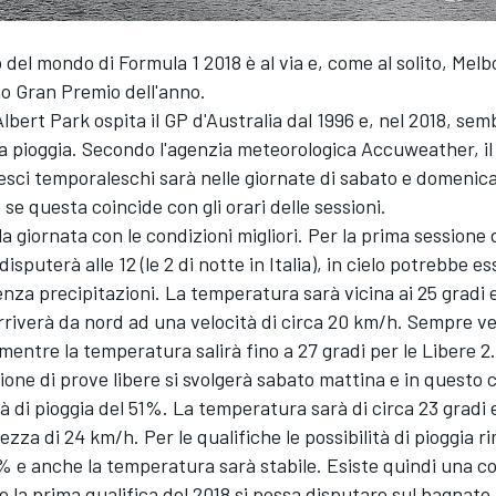
 del mondo di Formula 1 2018 è al via e, come al solito, Melb
o Gran Premio dell'anno.
 Albert Park ospita il GP d'Australia dal 1996 e, nel 2018, sem
a pioggia. Secondo l'agenzia meteorologica Accuweather, i
vesci temporaleschi sarà nelle giornate di sabato e domenic
 se questa coincide con gli orari delle sessioni.
la giornata con le condizioni migliori. Per la prima sessione 
 disputerà alle 12 (le 2 di notte in Italia), in cielo potrebbe 
nza precipitazioni. La temperatura sarà vicina ai 25 gradi e
riverà da nord ad una velocità di circa 20 km/h. Sempre ven
mentre la temperatura salirà fino a 27 gradi per le Libere 2.
ione di prove libere si svolgerà sabato mattina e in questo c
tà di pioggia del 51%. La temperatura sarà di circa 23 gradi 
zza di 24 km/h. Per le qualifiche le possibilità di pioggia 
% e anche la temperatura sarà stabile. Esiste quindi una c
he la prima qualifica del 2018 si possa disputare sul bagnato.