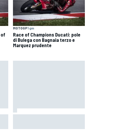
MOTOGP
1 gm
 of
Race of Champions Ducati: pole
di Bulega con Bagnaia terzo e
Marquez prudente
orso
MotoGP | Acosta: "La pista
n
peggiore per KTM, era come
guidare un trapano da cantiere!"