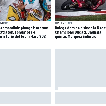
O2
1 gm
MOTOGP
1 gm
Motomondiale piange Marc van
Bulega domina e vince la Race
 Straten, fondatore e
Champions Ducati. Bagnaia
prietario del team Marc VDS
quinto, Marquez indietro
MotoGP | Márquez: "L'anno sc
oGP | Bagnaia: "Alex Marquez
facevo la differenza in punti i
 riferimento tra le Ducati, devo
cui ora vado un po' peggio"
ire come fa"