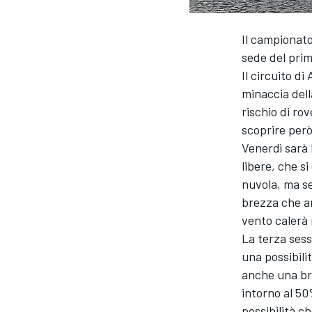
Il campionato
sede del prim
Il circuito di
minaccia dell
rischio di ro
scoprire però
Venerdì sarà 
libere, che si
nuvola, ma se
brezza che ar
vento calerà 
La terza sess
una possibili
anche una bre
intorno al 50
MONOPOSTO
possibilità c