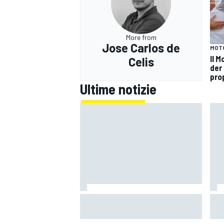
More from
Jose Carlos de
MOT
Il 
Celis
der
pro
Ultime notizie
RALLY
MotoGP | Zarco risale in moto tre
Mot
mesi dopo il suo grave infortunio
è il
cap