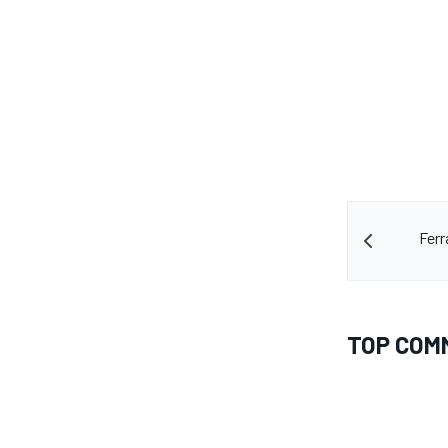
Ferr
TOP COM
ENDURANCE/GT