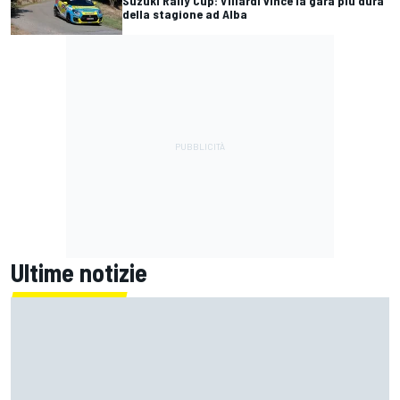
Suzuki Rally Cup: Villardi vince la gara più dura
della stagione ad Alba
Ultime notizie