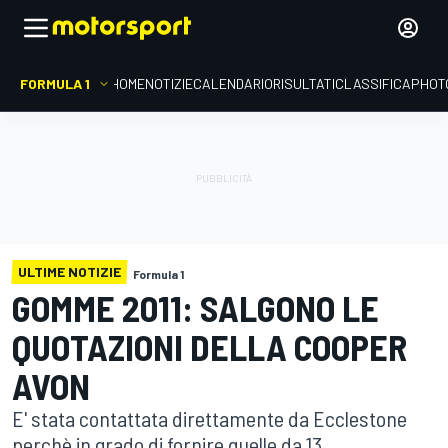
FORMULA 1
HOME
NOTIZIE
CALENDARIO
RISULTATI
CLASSIFICA
PHOT
ULTIME NOTIZIE
Formula 1
GOMME 2011: SALGONO LE
QUOTAZIONI DELLA COOPER
AVON
E' stata contattata direttamente da Ecclestone
perchè in grado di fornire quelle da 13