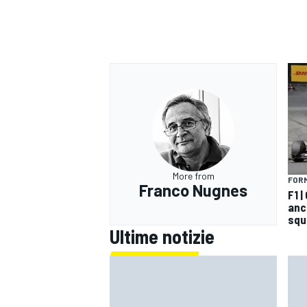
More from
FORM
Franco Nugnes
F1 
anco
squ
Ultime notizie
ENDURANCE/GT