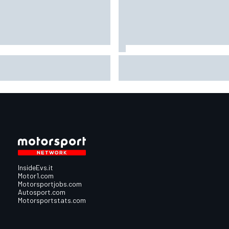
oGP | E se la Yamaha
WEC | Vosse sorride: "Ora in 
ovasse il numero 1 nella
WRT c'è la consapevolezza di
ssima stagione?
cosa stiamo facendo"
InsideEvs.it
Motor1.com
Motorsportjobs.com
Autosport.com
Motorsportstats.com