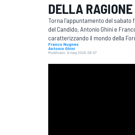
DELLA RAGIONE 
MOTOGP
WEC
Torna l'appuntamento del sabato 
del Candido, Antonio Ghini e Fra
caratterizzando il mondo della For
Franco Nugnes
Antonio Ghini
Modificato:
9 mag 2026, 08:07
WRC