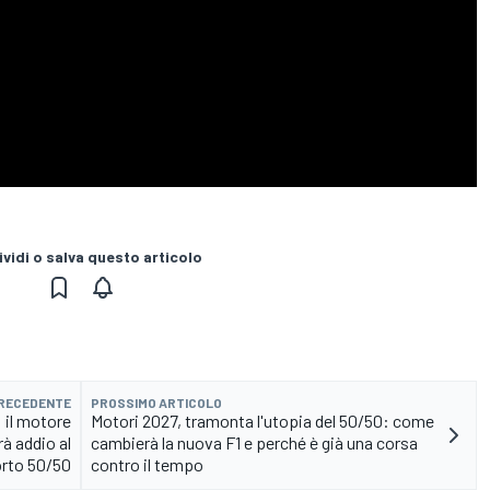
vidi o salva questo articolo
PRECEDENTE
PROSSIMO ARTICOLO
: il motore
Motori 2027, tramonta l'utopia del 50/50: come
rà addio al
cambierà la nuova F1 e perché è già una corsa
rto 50/50
contro il tempo