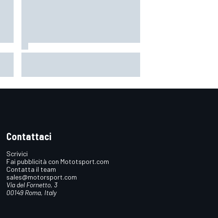
BMW-
MotoGP | Stoner: "Tutti hanno
perso fiducia in Bagnaia perché si
lamentava, ma si vedeva che la
moto non era la stessa"
Contattaci
Scrivici
Fai pubblicità con Mototsport.com
Contatta il team
sales@motorsport.com
Via del Fornetto, 3
00149 Roma, Italy