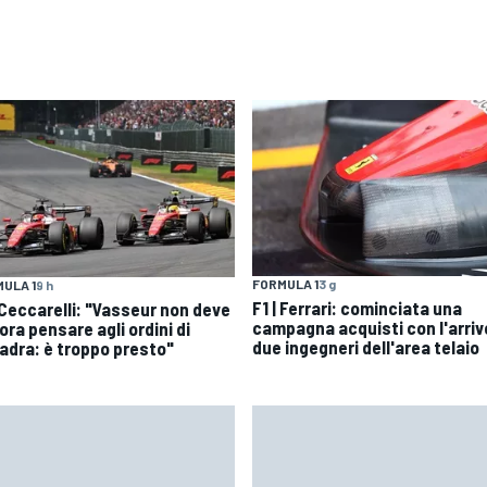
FORMULA 1
3 g
ULA 1
9 h
F1 | Ferrari: cominciata una
| Ceccarelli: "Vasseur non deve
campagna acquisti con l'arriv
ra pensare agli ordini di
due ingegneri dell'area telaio
adra: è troppo presto"