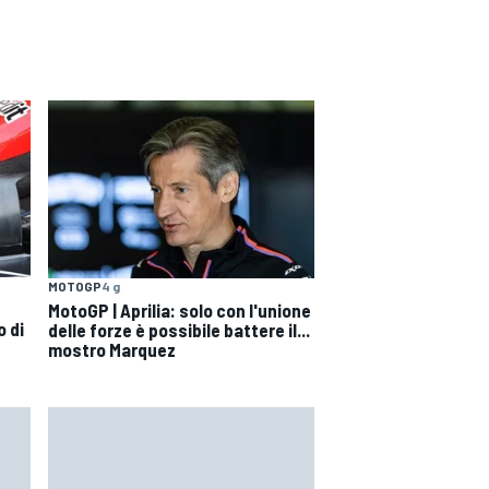
MOTOGP
4 g
MotoGP | Aprilia: solo con l'unione
o di
delle forze è possibile battere il...
mostro Marquez