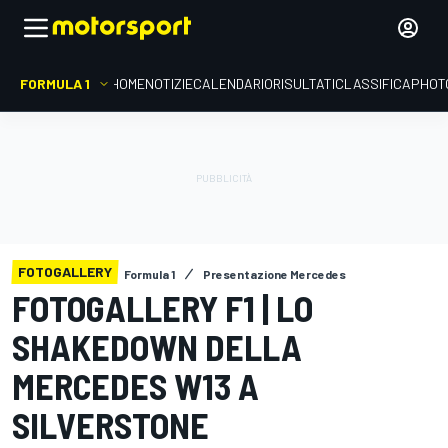
FORMULA 1
HOME
NOTIZIE
CALENDARIO
RISULTATI
CLASSIFICA
PHOT
FOTOGALLERY
Formula 1
Presentazione Mercedes
FOTOGALLERY F1 | LO
SHAKEDOWN DELLA
MERCEDES W13 A
SILVERSTONE