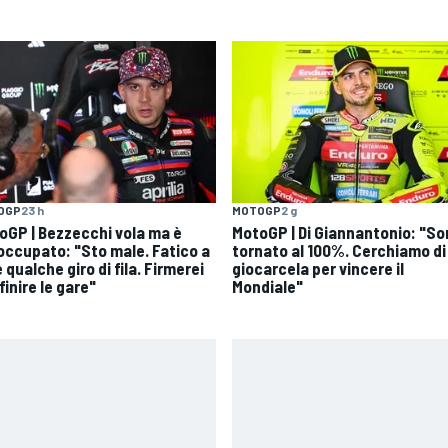
OGP
23 h
MOTOGP
2 g
oGP | Bezzecchi vola ma è
MotoGP | Di Giannantonio: "S
occupato: "Sto male. Fatico a
tornato al 100%. Cerchiamo di
 qualche giro di fila. Firmerei
giocarcela per vincere il
finire le gare"
Mondiale"