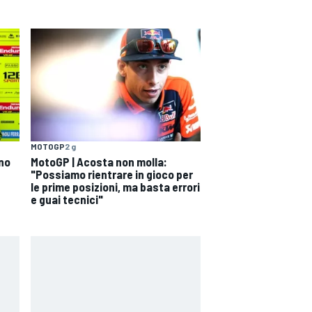
MOTOGP
2 g
ono
MotoGP | Acosta non molla:
"Possiamo rientrare in gioco per
le prime posizioni, ma basta errori
e guai tecnici"