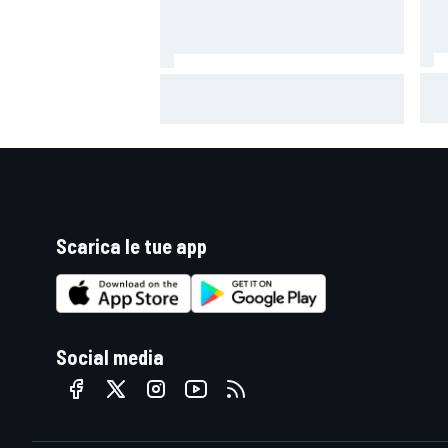
Mot
MotoGP | Márquez: "Calo gomma
pote
imprevisto, non credo che con la
deg
media domani sarà meglio"
Scarica le tue app
Social media
MONOMARCA