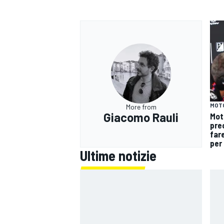
MOT
More from
Giacomo Rauli
Mot
pre
fare
per 
Ultime notizie
ENDURANCE/GT