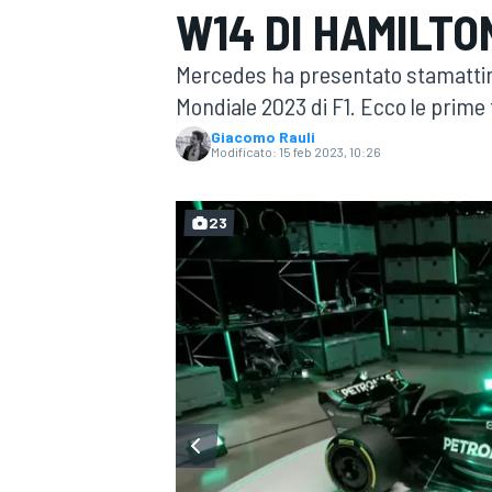
W14 DI HAMILTO
MOTOGP
WEC
Mercedes ha presentato stamattin
Mondiale 2023 di F1. Ecco le prime fo
Giacomo Rauli
Modificato:
15 feb 2023, 10:26
23
WRC