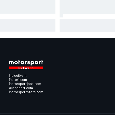
oGP | Ogura: "Non ero sicuro di
MotoGP | Diggia: "Dal 4° giro e
r finire la gara a causa del
senza gomma, ho sbagliato a
rado"
pensare di potermela giocare
InsideEvs.it
Motor1.com
Motorsportjobs.com
Autosport.com
Motorsportstats.com