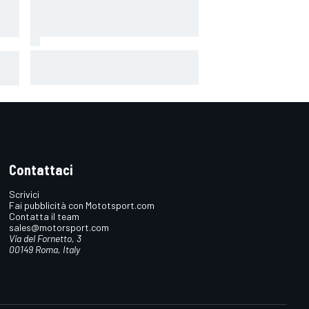
MotoGP | Bezzecchi: "Le lacrime?
ro
E' stata una bella esplosione di
emozioni dopo un periodo
"
difficile"
Contattaci
Scrivici
Fai pubblicità con Mototsport.com
Contatta il team
sales@motorsport.com
Via del Fornetto, 3
00149 Roma, Italy