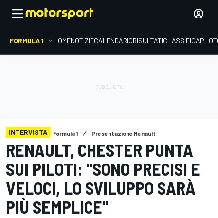
FORMULA 1
HOME
NOTIZIE
CALENDARIO
RISULTATI
CLASSIFICA
PHOT
INTERVISTA
Formula 1
Presentazione Renault
RENAULT, CHESTER PUNTA
SUI PILOTI: "SONO PRECISI E
VELOCI, LO SVILUPPO SARÀ
PIÙ SEMPLICE"