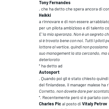
Tony Fernandes
, che ha detto che spera ancora di co
Heikki
a rinnovare e di non essere arrabbiato
per un pilota ambizioso e di talento co
E' la mia speranza. Non è un segreto ch
si è trovato bene con noi. Tutti i pilo
lottare al vertice, quindi non possiamo 
suo management la sta cercando, ma que
deteriorato
" ha detto ad
Autosport
. Quando poi gli è stato chiesto quindi
del finlandese, il manager malese ha r
Corretto, non dovete dare per scontato
". Recentemente però si è parlato con 
MONOPOSTO
Charles Pic
al posto di
Vitaly Petrov