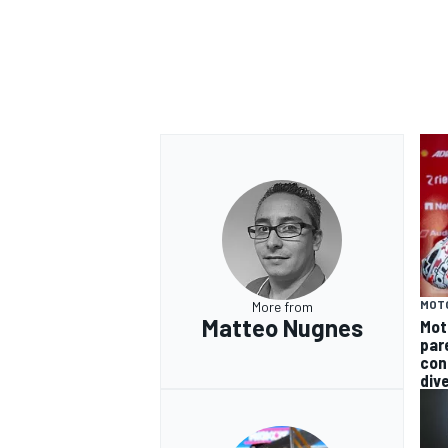
MOT
More from
Matteo Nugnes
Mot
par
con
div
MONOMARCA