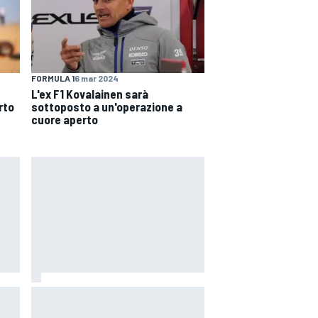
FORMULA 1
6 mar 2024
L'ex F1 Kovalainen sarà
rto
sottoposto a un'operazione a
cuore aperto
 il
MotoGP | Martin: "Non capisco
come faccia ancora a guidare il