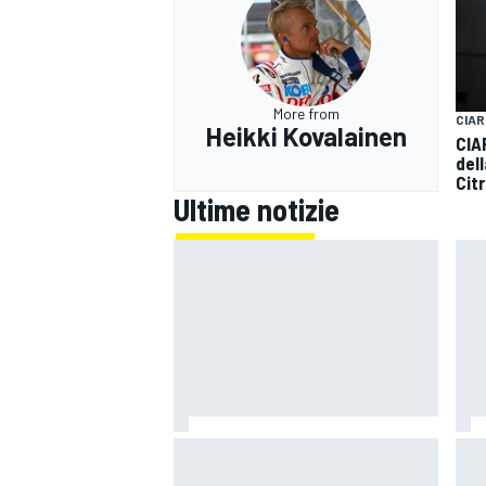
More from
CIAR
Heikki Kovalainen
CIAR
del
Cit
Ultime notizie
RALLY
Un metro di altezza e 1.600 CV:
Mot
ecco la Bugatti Destrier
"Si