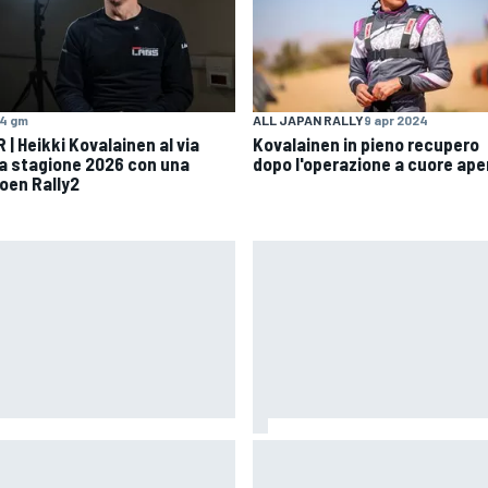
4 gm
ALL JAPAN RALLY
9 apr 2024
 | Heikki Kovalainen al via
Kovalainen in pieno recupero
la stagione 2026 con una
dopo l'operazione a cuore ape
roen Rally2
oGP | Ogura prudente:
MotoGP | Bagnaia: "Non serviva
lverstone non è un circuito che
parere di Stoner per rendersi