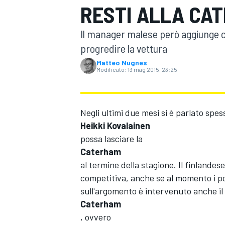
RESTI ALLA CA
MOTOGP
WEC
Il manager malese però aggiunge c
progredire la vettura
Matteo Nugnes
Modificato:
13 mag 2015, 23:25
Negli ultimi due mesi si è parlato spes
Heikki Kovalainen
WRC
possa lasciare la
Caterham
al termine della stagione. Il finlandes
competitiva, anche se al momento i po
sull'argomento è intervenuto anche il 
Caterham
, ovvero