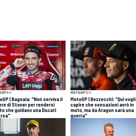
OGP
8 h
MOTOGP
12 h
oGP | Bagnaia: "Non serviva il
MotoGP | Bezzecchi: "Qui vogli
ere di Stoner per rendersi
capire che sensazioni avrò in
to che guidavo una Ducati
moto, ma da Aragon sarà una
ersa"
guerra"