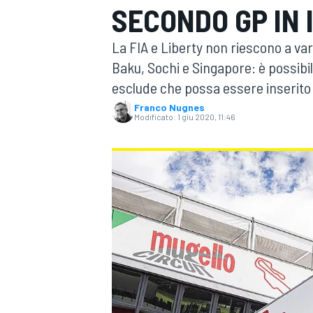
SECONDO GP IN 
MOTOGP
WEC
La FIA e Liberty non riescono a va
Baku, Sochi e Singapore: è possibi
esclude che possa essere inserito i
Franco Nugnes
Modificato:
1 giu 2020, 11:46
WRC