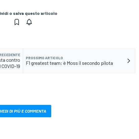
vidi o salva questo articolo
PRECEDENTE
PROSSIMO ARTICOLO
sta contro
F1 greatest team: è Moss il secondo pilota
il COVID-19
VEDI DI PIÙ E COMMENTA