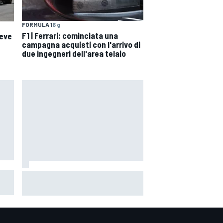
FORMULA 1
6 g
F1 | Ferrari: cominciata una
deve
campagna acquisti con l'arrivo di
due ingegneri dell'area telaio
o di
MotoGP | Diggia: "Dal 4° giro ero
l
senza gomma, ho sbagliato a
pensare di potermela giocare"