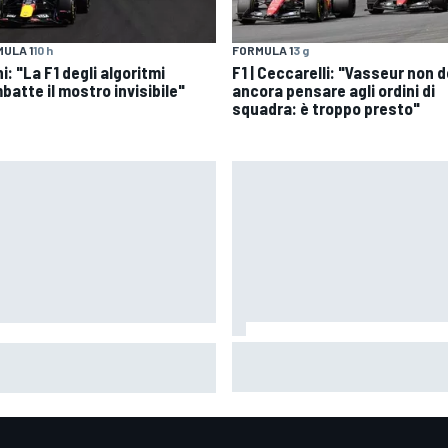
ULA 1
10 h
FORMULA 1
3 g
i: "La F1 degli algoritmi
F1 | Ceccarelli: "Vasseur non 
batte il mostro invisibile"
ancora pensare agli ordini di
squadra: è troppo presto"
MotoGP | Ogura: "Non ero sicur
oGP | Márquez: "Calo gomma
poter finire la gara a causa de
revisto, non credo che con la
degrado"
ia domani sarà meglio"