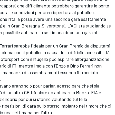
Singapore) che difficilmente potrebbero garantire le porte
ora le condizioni per una riapertura al pubblico.
à che l’Italia possa avere una seconda gara esattamente
) e in Gran Bretagna (Silverstone). L’ACI sta studiando se
a possibile abbinare la settimana dopo una gara al
a Ferrari sarebbe l’ideale per un Gran Premio da disputarsi
lema con il pubblico a causa della difficile accessibilità.
Motorsport.com il Mugello può aspirare all’organizzazione
ario di F1, mentre Imola con l’Enzo e Dino Ferrari non
 la mancanza di assembramenti essendo il tracciato
.
revano erano solo pour parler, adesso pare che si sia
ità di un altro GP tricolore da abbinare a Monza. FIA e
lendario per cui si stanno valutando tutte le
ripetizioni di gara sullo stesso impianto nel timore che ci
ia una settimana per l’altra.