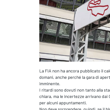
La FIA non ha ancora pubblicato il ca
domani, anche perché la gara di apert
imminente.
I ritardi sono dovuti non tanto alla 
chiara, ma le incertezze arrivano dai 
per alcuni appuntamenti.
MONOPOSTO
Non deve sorprendere, quindi, se il bl