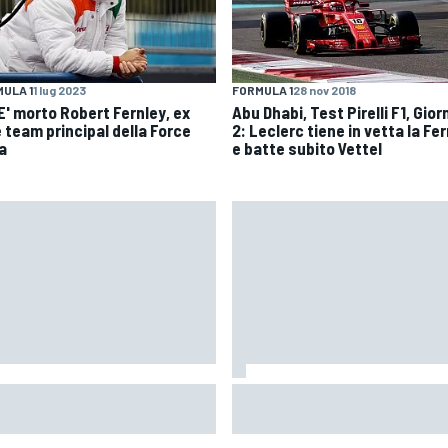
ULA 1
1 lug 2023
FORMULA 1
28 nov 2018
 E' morto Robert Fernley, ex
Abu Dhabi, Test Pirelli F1, Gior
e team principal della Force
2: Leclerc tiene in vetta la Fer
a
e batte subito Vettel
oGP | Ogura prudente:
MotoGP | Bagnaia: "Non serviva
lverstone non è un circuito che
parere di Stoner per rendersi
entusiasmi molto"
conto che guidavo una Ducati
diversa"