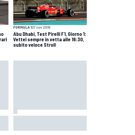
FORMULA 1
27 nov 2018
no
Abu Dhabi, Test Pirelli F1, Giorno 1:
rari
Vettel sempre in vetta alle 16:30,
subito veloce Stroll
 il
MotoGP | Martin: "Non capisco
come faccia ancora a guidare il
Mondiale"