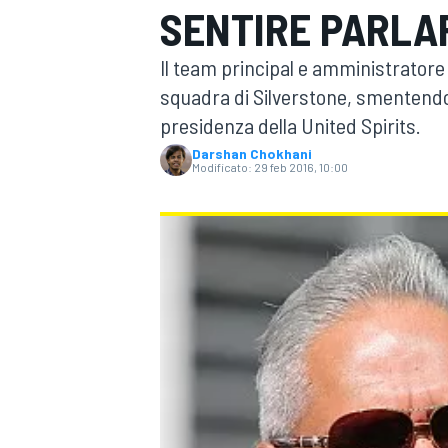
SENTIRE PARLAR
MOTOGP
WEC
Il team principal e amministratore
squadra di Silverstone, smentendo 
presidenza della United Spirits.
Darshan Chokhani
Modificato:
29 feb 2016, 10:00
WRC