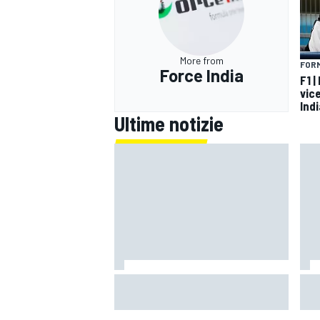
More from
FORM
Force India
F1 |
vic
Indi
Ultime notizie
Un metro di altezza e 1.600 CV:
Mot
ecco la Bugatti Destrier
"Si
mi 