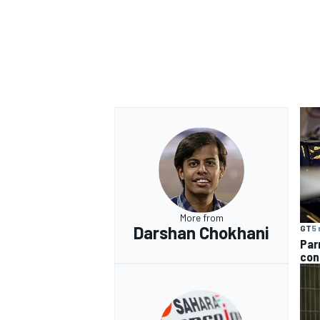
More from
Darshan Chokhani
GT
5 
Par
con
RALLY