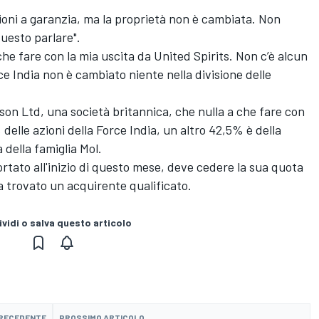
ioni a garanzia, ma la proprietà non è cambiata. Non
uesto parlare".
 che fare con la mia uscita da United Spirits. Non c’è alcun
ce India non è cambiato niente nella divisione delle
tson Ltd, una società britannica, che nulla a che fare con
delle azioni della Force India, un altro 42,5% è della
 della famiglia Mol.
ortato all'inizio di questo mese, deve cedere la sua quota
 trovato un acquirente qualificato.
vidi o salva questo articolo
PRECEDENTE
PROSSIMO ARTICOLO