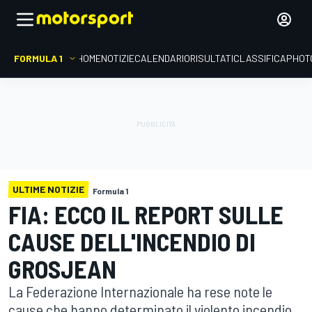
FORMULA 1
HOME
NOTIZIE
CALENDARIO
RISULTATI
CLASSIFICA
PHOT
ULTIME NOTIZIE
Formula 1
FIA: ECCO IL REPORT SULLE
CAUSE DELL'INCENDIO DI
GROSJEAN
La Federazione Internazionale ha rese note le
cause che hanno determinato il violento incendio