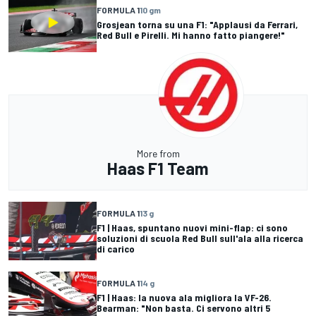
FORMULA 1
10 gm
Grosjean torna su una F1: "Applausi da Ferrari,
Red Bull e Pirelli. Mi hanno fatto piangere!"
More from
Haas F1 Team
FORMULA 1
13 g
F1 | Haas, spuntano nuovi mini-flap: ci sono
soluzioni di scuola Red Bull sull'ala alla ricerca
di carico
FORMULA 1
14 g
F1 | Haas: la nuova ala migliora la VF-26.
Bearman: "Non basta. Ci servono altri 5