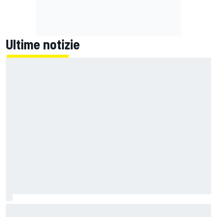
Ultime notizie
Un metro di altezza e 1.600 CV: ecco la Bugatti Destrier