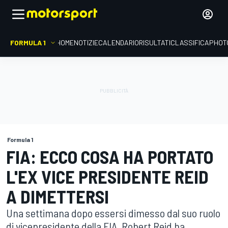
FORMULA 1
HOME
NOTIZIE
CALENDARIO
RISULTATI
CLASSIFICA
PHOT
Formula 1
FIA: ECCO COSA HA PORTATO
L'EX VICE PRESIDENTE REID
A DIMETTERSI
Una settimana dopo essersi dimesso dal suo ruolo
di vicepresidente della FIA, Robert Reid ha