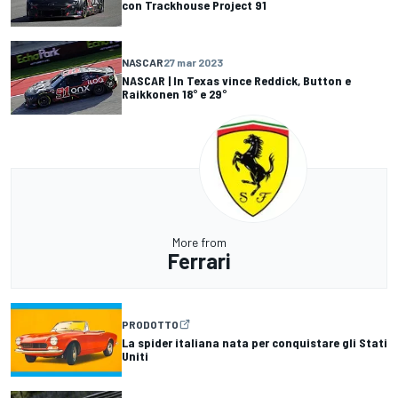
con Trackhouse Project 91
NASCAR
27 mar 2023
NASCAR | In Texas vince Reddick, Button e
Raikkonen 18° e 29°
More from
Ferrari
PRODOTTO
La spider italiana nata per conquistare gli Stati
Uniti