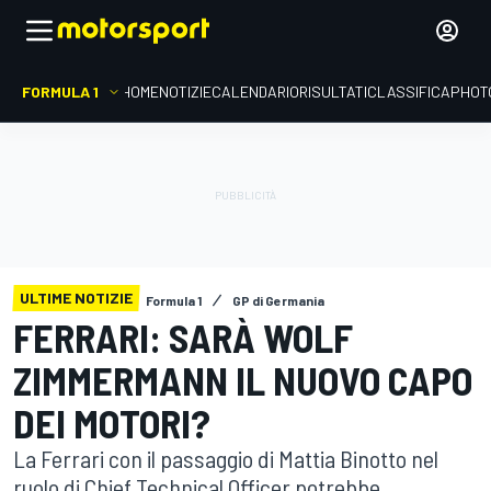
FORMULA 1
HOME
NOTIZIE
CALENDARIO
RISULTATI
CLASSIFICA
PHOT
ULTIME NOTIZIE
Formula 1
GP di Germania
FERRARI: SARÀ WOLF
ZIMMERMANN IL NUOVO CAPO
DEI MOTORI?
La Ferrari con il passaggio di Mattia Binotto nel
ruolo di Chief Technical Officer potrebbe