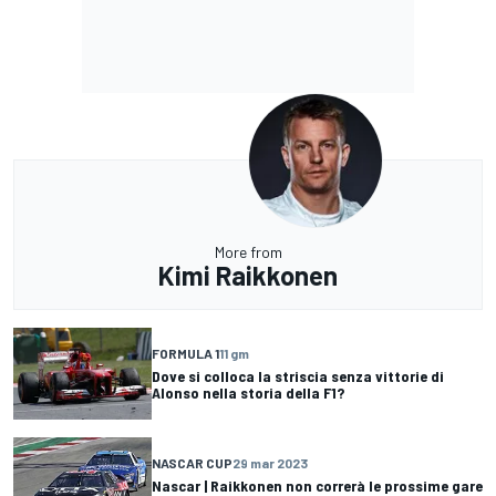
More from
Kimi Raikkonen
FORMULA 1
11 gm
Dove si colloca la striscia senza vittorie di
Alonso nella storia della F1?
NASCAR CUP
29 mar 2023
Nascar | Raikkonen non correrà le prossime gare